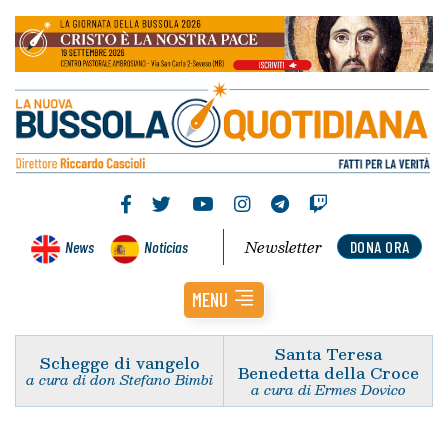
Newsletter
News
Noticias
DONA ORA
MENU
Santa Teresa
Schegge di vangelo
Benedetta della Croce
a cura di don Stefano Bimbi
a cura di Ermes Dovico