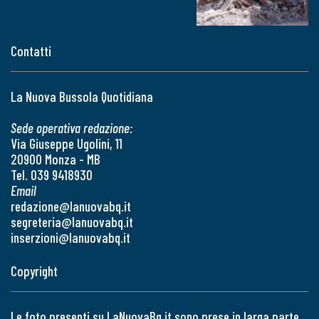
Contatti
La Nuova Bussola Quotidiana
Sede operativa redazione:
Via Giuseppe Ugolini, 11
20900 Monza - MB
Tel. 039 9418930
Email
redazione@lanuovabq.it
segreteria@lanuovabq.it
inserzioni@lanuovabq.it
Copyright
Le foto presenti su LaNuovaBq.it sono prese in larga parte