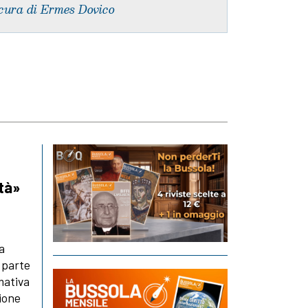
cura di Ermes Dovico
età»
la
 parte
mativa
zione