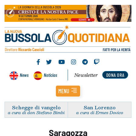
Newsletter
News
Noticias
DONA ORA
MENU
Schegge di vangelo
San Lorenzo
a cura di don Stefano Bimbi
a cura di Ermes Dovico
Saragozza