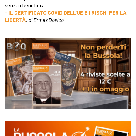
senza i benefici».
- IL CERTIFICATO COVID DELL'UE E I RISCHI PER LA
LIBERTÀ
,
di Ermes Dovico