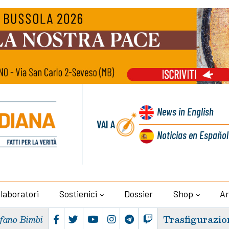
News
in English
VAI A
Noticias
en Español
llaboratori
Sostienici
Dossier
Shop
Ar
Trasfigurazio
efano Bimbi