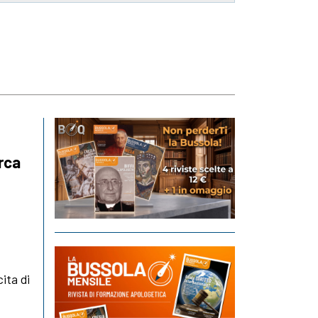
orca
ita di