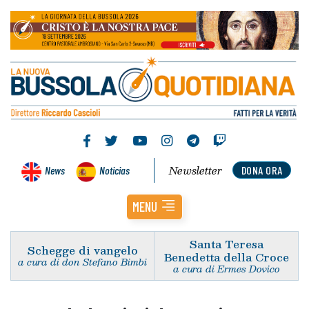
Newsletter
News
Noticias
DONA ORA
MENU
Santa Teresa
Schegge di vangelo
Benedetta della Croce
a cura di don Stefano Bimbi
a cura di Ermes Dovico