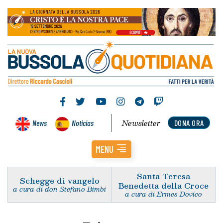
Newsletter
News
Noticias
DONA ORA
MENU
Santa Teresa
Schegge di vangelo
Benedetta della Croce
a cura di don Stefano Bimbi
a cura di Ermes Dovico