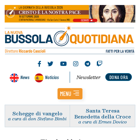
Newsletter
News
Noticias
DONA ORA
MENU
Santa Teresa
Schegge di vangelo
Benedetta della Croce
a cura di don Stefano Bimbi
a cura di Ermes Dovico