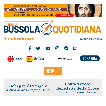
Newsletter
News
Noticias
DONA ORA
MENU
Santa Teresa
Schegge di vangelo
Benedetta della Croce
a cura di don Stefano Bimbi
a cura di Ermes Dovico