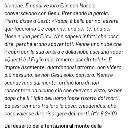
bianche. E apparve loro Elia con Mosè e
conversavano con Gesù. Prendendo la parola,
Pietro disse a Gesù: «Rabbì, è bello per noi essere
qui; facciamo tre capanne, una per te, una per
Mosè e una per Elia». Non sapeva infatti che cosa
dire, perché erano spaventati. Venne una nube che
li coprì con la sua ombra e dalla nube uscì una voce:
«Questi è il Figlio mio, l’amato: ascoltatelo!». E
improvvisamente, guardandosi attorno, non videro
più nessuno, se non Gesù solo, con loro. Mentre
scendevano dal monte, ordinò loro di non
raccontare ad alcuno ciò che avevano visto, se non
dopo che il Figlio dell’uomo fosse risorto dai morti.
Ed essi tennero fra loro la cosa, chiedendosi che
cosa volesse dire risorgere dai morti. (Mc 9,2-10
)
Dal deserto delle tentazioni al monte della