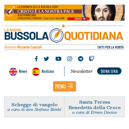
Newsletter
News
Noticias
DONA ORA
MENU
Santa Teresa
Schegge di vangelo
Benedetta della Croce
a cura di don Stefano Bimbi
a cura di Ermes Dovico