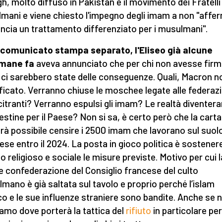
gh, molto diffuso in Pakistan e il movimento dei Fratelli
mani e viene chiesto l'impegno degli imam a non "affe
ancia un trattamento differenziato per i musulmani".
 comunicato stampa separato, l'Eliseo già alcune
imane fa
aveva annunciato che per chi non avesse firm
 ci sarebbero state delle conseguenze. Quali, Macron no
ficato. Verranno chiuse le moschee legate alle federazi
citranti? Verranno espulsi gli imam? Le realtà diventer
estine per il Paese? Non si sa, è certo però che la carta
rà possibile censire i 2500 imam che lavorano sul suol
ese entro il 2024. La posta in gioco politica è sostenere
o religioso e sociale le misure previste. Motivo per cui l
le confederazione del Consiglio francese del culto
mano è già saltata sul tavolo e proprio perché l’islam
ico e le sue influenze straniere sono bandite. Anche se 
amo dove porterà la tattica del
rifiuto
in particolare per