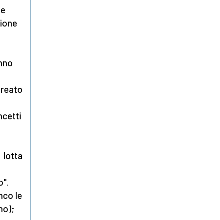
te
zione
anno
l reato
ncetti
 lotta
o".
nco le
mo);