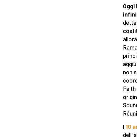
Oggi 
infin
dettag
costi
allora
Ramad
princ
aggiu
non s
coord
Faith
origin
Sounn
Réuni
I
10 a
dell'i