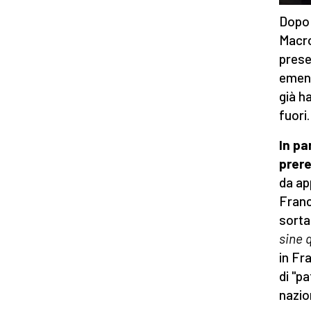
Dopo 
Macro
prese
emend
già h
fuori.
In pa
prere
da ap
Franc
sorta
sine 
in Fr
di "pa
nazio