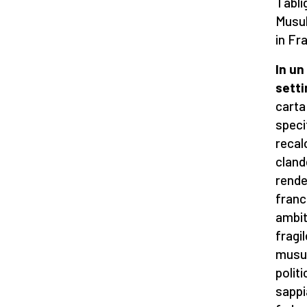
Tabli
Musul
in Fr
In un
sett
carta
speci
recal
cland
rende
franc
ambit
fragi
musul
polit
sappi