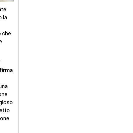
nte
 la
o che
e
i
 firma
 una
one
igioso
cetto
sione