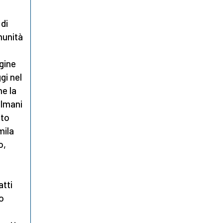
 di
munità
igine
gi nel
e la
ulmani
ato
mila
o,
atti
no