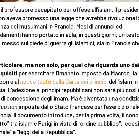
il professore decapitato per offese all'islam, il preside
n aveva promesso una legge che avrebbe rivoluzionato
nza dei musulmani in Francia. Mesi di annunci ed
amenti hanno portato in aula, in questi giorni, un test
a messo sul piede di guerra gli islamici, sia in Francia ch
rticolare, ma non solo, per quel che riguarda uno de
quisiti
per esercitare l'imanato imposto da Macron: la
porre al
nuovo testo della Carta dei principi
dell'islam in
ia. L'adesione ai principi repubblicani non sarà più così
 di concessione degli imam. Ma è diventata una condizi
qua non
imposta dallo Stato francese per l'esercizio rel
ancia. Il documento introduce, per la prima volta, il con
tto" tra islam e Parigi in vista di "ordine pubblico", "coe
nale" e "leggi della Repubblica".