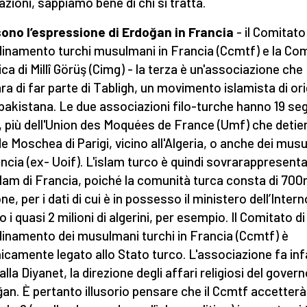
azioni, sappiamo bene di chi si tratta.
ono l’espressione di Erdoğan in Francia
- il Comitato
inamento turchi musulmani in Francia (Ccmtf) e la Co
ica di Millî Görüş (Cimg) - la terza è un'associazione che
ara di far parte di Tabligh, un movimento islamista di or
pakistana. Le due associazioni filo-turche hanno 19 seg
 più dell'Union des Moquées de France (Umf) che detien
e Moschea di Parigi, vicino all'Algeria, o anche dei mus
ancia (ex- Uoif). L'islam turco è quindi sovrarappresent
islam di Francia, poiché la comunità turca consta di 700
e, per i dati di cui è in possesso il ministero dell’Intern
 i quasi 2 milioni di algerini, per esempio. Il Comitato di
inamento dei musulmani turchi in Francia (Ccmtf) è
icamente legato allo Stato turco. L'associazione fa inf
lla Diyanet, la direzione degli affari religiosi del gover
an. È pertanto illusorio pensare che il Ccmtf accetterà