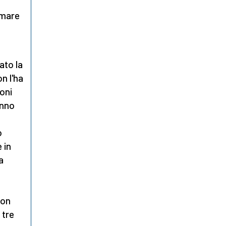
rmare
ato la
n l'ha
oni
anno
o
 in
a
non
 tre