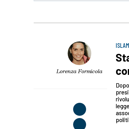
ISLAM
St
co
Lorenza Formicola
Dopo 
pres
rivol
legge
assoc
polit