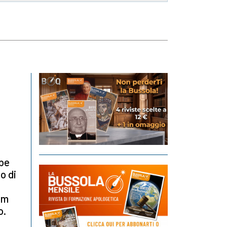
be
o di
am
o.