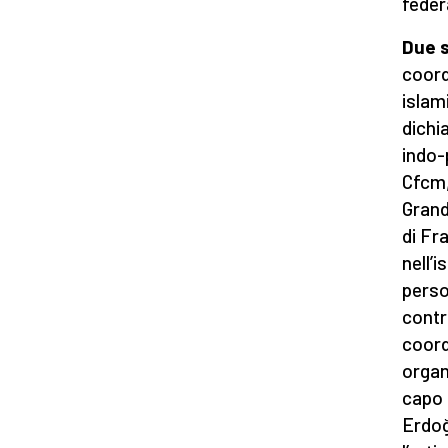
feder
Due s
coord
islam
dichi
indo-
Cfcm,
Grand
di Fr
nell’
person
contro
coord
organ
capo a
Erdoğ