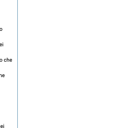
co
ei
o che
one
dei