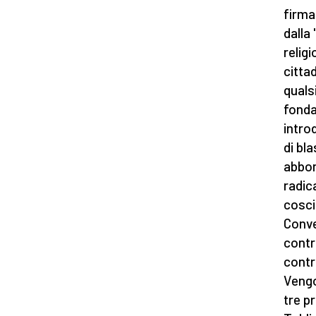
firma
dalla
relig
cittad
quals
fonda
intro
di bl
abbo
radic
cosci
Conve
contr
contr
Veng
tre p