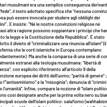
tari musulmani era una semplice conseguenza derivan
 "fede", il testo adottato specifica che "nessuna convin
iosa può essere invocata per eludere agli obblighi dei
ini" . E insiste: "Né le nostre convinzioni religiose né
iasi altra ragione possono soppiantare i principi che h
to la legge e la Costituzione della Repubblica"
.
È stato
dotto
il divieto di "criminalizzare una rinuncia all'islam" (i
asfemia che le corti islamiche in Europa contemplano
ndantemente).
Ma anche la comparsa di una serie di co
almente estranei alla teologia musulmana: "libertà di
enza"
,
con esplicito riferimento all'articolo 9 della
nzione europea dei diritti dell'uomo; "parità di genere" ;
o l'"antisemitismo" e la "misoginia"; denuncia di "crimini
o l'umanità". Infine, compare la nozione di "islam politic
ono così
designate anche per la prima volta nero su bia
rincipali scuole dell'islam politico: salafismo (wahhabis