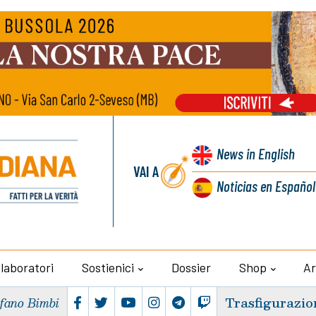
News
in English
VAI A
Noticias
en Español
llaboratori
Sostienici
Dossier
Shop
Ar
Trasfigurazio
efano Bimbi