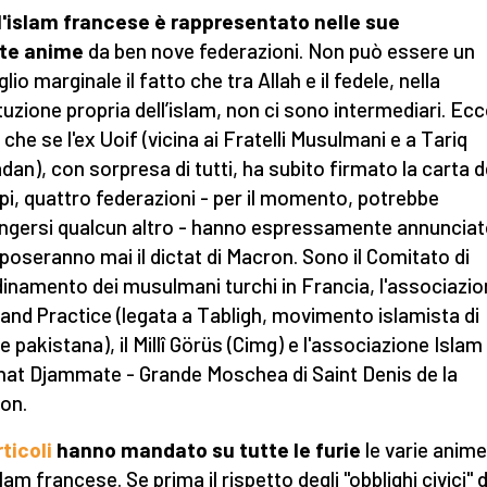
l'islam francese è rappresentato nelle sue
ite anime
da ben nove federazioni. Non può essere un
lio marginale il fatto che tra Allah e il fedele, nella
tuzione propria dell’islam, non ci sono intermediari. Ec
 che se l'ex Uoif (vicina ai Fratelli Musulmani e a Tariq
an), con sorpresa di tutti, ha subito firmato la carta d
ipi, quattro federazioni - per il momento, potrebbe
ngersi qualcun altro - hanno espressamente annunciat
poseranno mai il dictat di Macron. Sono il Comitato di
inamento dei musulmani turchi in Francia, l'associazi
 and Practice (legata a Tabligh, movimento islamista di
e pakistana), il Millî Görüs (Cimg) e l'associazione Islam
at Djammate - Grande Moschea di Saint Denis de la
on.
rticoli
hanno mandato su tutte le furie
le varie anime
slam francese. Se prima il rispetto degli "obblighi civici" 