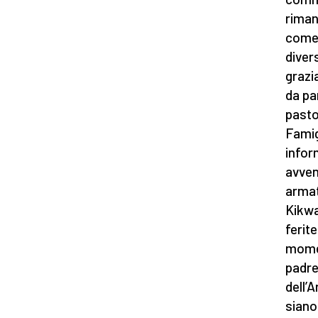
riman
come 
diver
grazia
da pa
pasto
Famig
infor
avven
armat
Kikwa
ferite
momen
padre
dell’A
siano