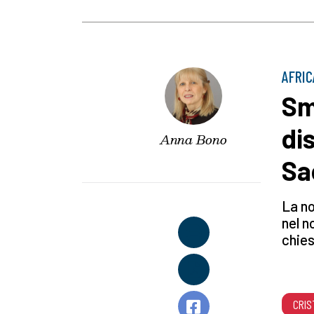
AFRIC
Sm
di
Anna Bono
Sa
La no
nel n
chies
CRIS