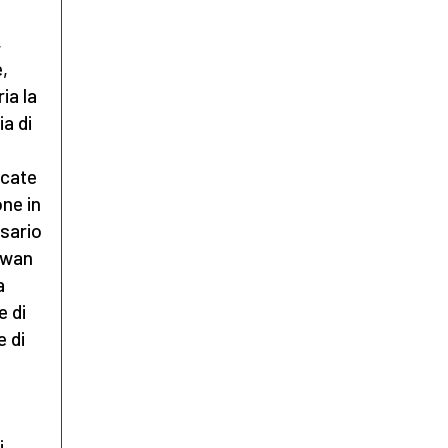
,
,
ia la
ia di
ccate
ne in
ssario
ruwan
a
e di
e di
i