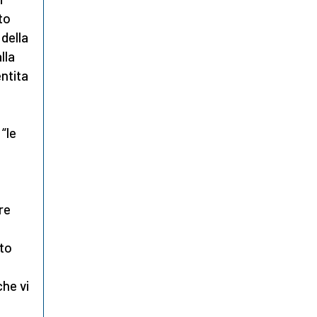
to
della
lla
entita
“le
re
ato
che vi