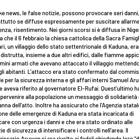
ke news, le false notizie, possono provocare seri danni
ttutto se diffuse espressamente per suscitare allarme
enza, risentimento. Nei giorni scorsi si è diffusa in Niger
a che il 6 febbraio la chiesa cattolica della Sacra Famigl
ri, un villaggio dello stato settentrionale di Kaduna, era
 distrutta, insieme a due altri edifici, dalle fiamme appi
mini armati che avevano attaccato il villaggio mettendo
gli abitanti. L’attacco era stato confermato dal commi
le per la sicurezza interna e gli affari interni Samuel A
e aveva riferito al governatore El-Rufai. Quest’ultimo h
 pervenire alla popolazione un messaggio di solidarietà 
nna dell’atto. Inoltre ha assicurato che l’Agenzia statal
one delle emergenze di Kaduna era stata incaricata di
icare con urgenza i danni e che era stato ordinato alle
e di sicurezza di intensificare i controlli nell’area. Il
ssario Aruwan si era rivolto ai fedeli chiedendo loro “d