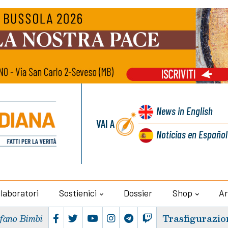
News
in English
VAI A
Noticias
en Español
llaboratori
Sostienici
Dossier
Shop
Ar
Trasfigurazio
efano Bimbi