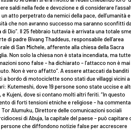
ere saldi nella fede e devozione e di considerare l’assal
un atto perpetrato da nemici della pace, dell’umanità e 
sità che non avranno successo ma saranno sconfitti da
 di Dio”. Il 25 febbraio tuttavia è arrivata una totale sm
rte di padre Bivang Thaddeus, responsabile dell’area
rale di San Michele, afferente alla chiesa della Sacra
lia. Non solo la chiesa non è stata incendiata, ma tutte 
mazioni sono false – ha dichiarato – l’attacco non è mai
uto. Non è vero affatto”. A essere attaccati da banditi
i a bordo di motociclette sono stati due villaggi vicini a
ri: Kutemeshi, dove 19 persone sono state uccise e alt
, e Kujeni, dove si contano molti altri feriti. “In questo
to di forti tensioni etniche e religiose – ha comment
 Tor Alumuku, Direttore delle comunicazioni sociali
rcidiocesi di Abuja, la capitale del paese – può capitare 
 persone che diffondono notizie false per accrescere