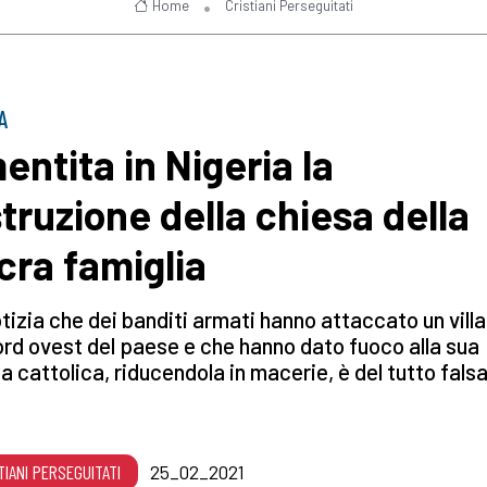
Home
Cristiani Perseguitati
A
entita in Nigeria la
struzione della chiesa della
cra famiglia
tizia che dei banditi armati hanno attaccato un vill
ord ovest del paese e che hanno dato fuoco alla sua
a cattolica, riducendola in macerie, è del tutto falsa
TIANI PERSEGUITATI
25_02_2021