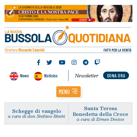
Newsletter
News
Noticias
DONA ORA
MENU
Santa Teresa
Schegge di vangelo
Benedetta della Croce
a cura di don Stefano Bimbi
a cura di Ermes Dovico