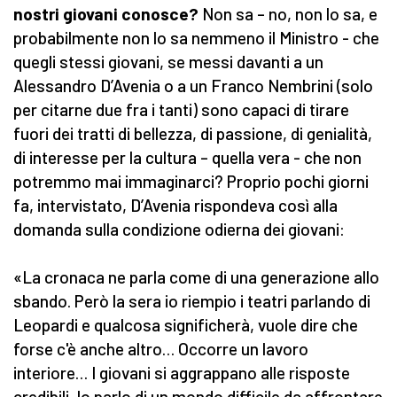
nostri giovani conosce?
Non sa – no, non lo sa, e
probabilmente non lo sa nemmeno il Ministro - che
quegli stessi giovani, se messi davanti a un
Alessandro D’Avenia o a un Franco Nembrini (solo
per citarne due fra i tanti) sono capaci di tirare
fuori dei tratti di bellezza, di passione, di genialità,
di interesse per la cultura – quella vera - che non
potremmo mai immaginarci? Proprio pochi giorni
fa, intervistato, D’Avenia rispondeva così alla
domanda sulla condizione odierna dei giovani:
«La cronaca ne parla come di una generazione allo
sbando. Però la sera io riempio i teatri parlando di
Leopardi e qualcosa significherà, vuole dire che
forse c'è anche altro… Occorre un lavoro
interiore… I giovani si aggrappano alle risposte
credibili. Io parlo di un mondo difficile da affrontare