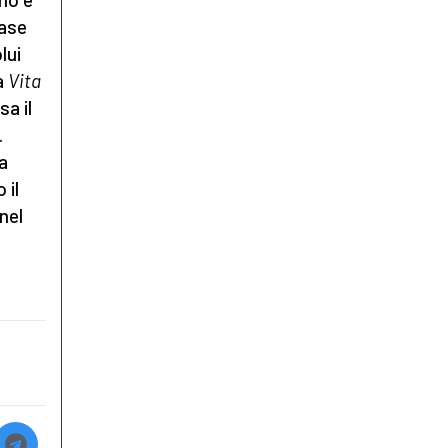
mase
lui
la
Vita
sa il
.
 a
 il
nel