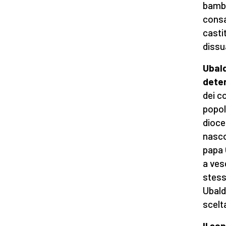
bambi
consa
casti
dissua
Ubald
dete
dei co
popol
dioce
nasco
papa 
a ves
stess
Ubaldo
scelt
Il sa