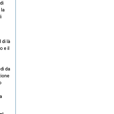
di
 la
i
 di là
 e il
i
edi da
zione
o
la
si