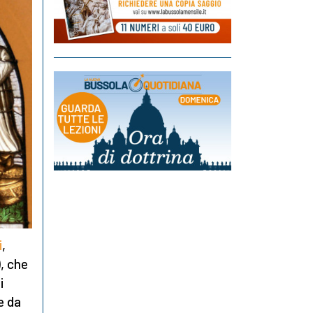
i
,
), che
i
e da