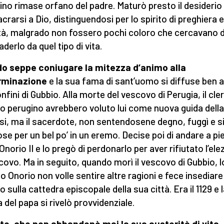
no rimase orfano del padre. Maturò presto il desiderio 
crarsi a Dio, distinguendosi per lo spirito di preghiera e
tà, malgrado non fossero pochi coloro che cercavano d
derlo da quel tipo di vita.
o seppe coniugare la mitezza d’animo alla
rminazione
e la sua fama di sant’uomo si diffuse ben al
nfini di Gubbio. Alla morte del vescovo di Perugia, il clero
o perugino avrebbero voluto lui come nuova guida della
si, ma il sacerdote, non sentendosene degno, fuggì e s
se per un bel po’ in un eremo. Decise poi di andare a pi
Onorio II e lo pregò di perdonarlo per aver rifiutato l’ele
covo. Ma in seguito, quando morì il vescovo di Gubbio, l
o Onorio non volle sentire altre ragioni e fece insediare
 sulla cattedra episcopale della sua città. Era il 1129 e 
a del papa si rivelò provvidenziale.
nto, che non abbandonò mai la sua austerità di vita, 