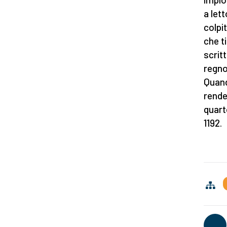
a let
colpi
che t
scrit
regno
Quand
rende
quart
1192.