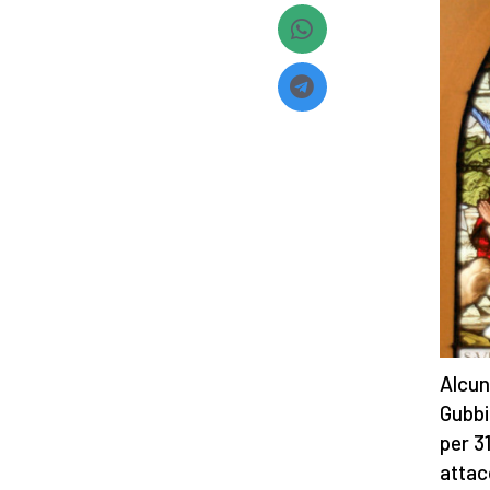
Alcun
Gubbi
per 3
attac