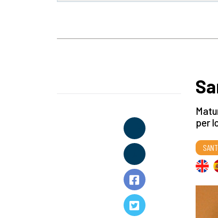
Sa
Matur
per l
SANT