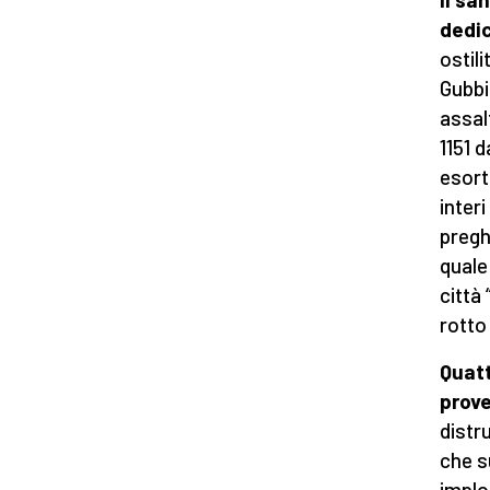
dedic
ostil
Gubbi
assal
1151 d
esort
inter
pregh
quale
città 
rotto 
Quatt
prov
distr
che su
implo