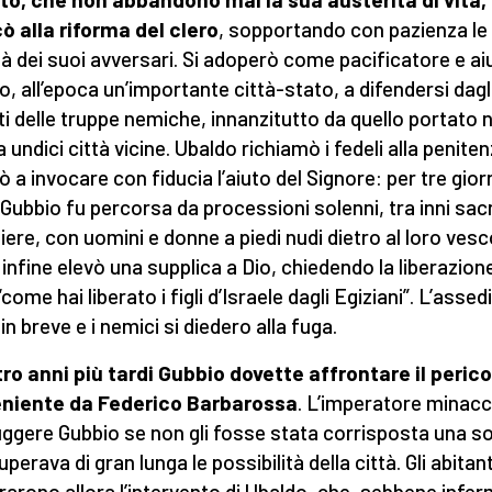
ò alla riforma del clero
, sopportando con pazienza le
ità dei suoi avversari. Si adoperò come pacificatore e ai
o, all’epoca un’importante città-stato, a difendersi dagl
ti delle truppe nemiche, innanzitutto da quello portato n
a undici città vicine. Ubaldo richiamò i fedeli alla penitenz
ò a invocare con fiducia l’aiuto del Signore: per tre gior
i Gubbio fu percorsa da processioni solenni, tra inni sacr
iere, con uomini e donne a piedi nudi dietro al loro vesco
 infine elevò una supplica a Dio, chiedendo la liberazione
“come hai liberato i figli d’Israele dagli Egiziani”. L’assed
in breve e i nemici si diedero alla fuga.
ro anni più tardi Gubbio dovette affrontare il perico
eniente da Federico Barbarossa
. L’imperatore minacc
uggere Gubbio se non gli fosse stata corrisposta una
perava di gran lunga le possibilità della città. Gli abitant
rarono allora l’intervento di Ubaldo, che, sebbene infe