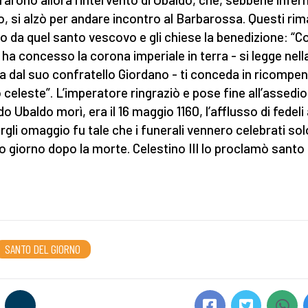
to, si alzò per andare incontro al Barbarossa. Questi ri
to da quel santo vescovo e gli chiese la benedizione: “Co
i ha concesso la corona imperiale in terra - si legge nel
ta dal suo confratello Giordano - ti conceda in ricompen
 celeste”. L’imperatore ringraziò e pose fine all’assedio
o Ubaldo morì, era il 16 maggio 1160, l’afflusso di fedeli
rgli omaggio fu tale che i funerali vennero celebrati solo
o giorno dopo la morte. Celestino III lo proclamò santo 
SANTO DEL GIORNO