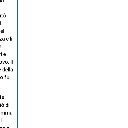
utò
i
el
a e li
ni
i e
vo. Il
 della
io fu
lo
iò di
 somma
i
rmo e