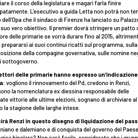
are il corso della legislatura e magari farla finire
ipatamente. L’esecutivo a guida Letta non potrà non te
 dell’Opa che il sindaco di Firenze ha lanciato su Palazz
, suo vero obiettivo. Il premier dovrà stringere un patto c
tore delle primarie se vorrà durare fino al 2015, altriment
 prepararsi ai suoi continui ricatti sul programma, sulla
sizione della compagine governativa, sulle nomine neg
di sottogoverno.
lettori delle primarie hanno espresso un’indicazione
ra
: vogliono il rinnovamento del Pd, credono in Renzi,
gono la nomenclatura ex diessina responsabile delle
te vittorie alle ultime elezioni, sognano di archiviare al
o la stagione delle larghe intese.
irà Renzi in questo disegno di liquidazione del pas
niano e dalemiano e di conquista del governo del Paese
ogica bipolare? Non sarà facile, considerato che i grupp