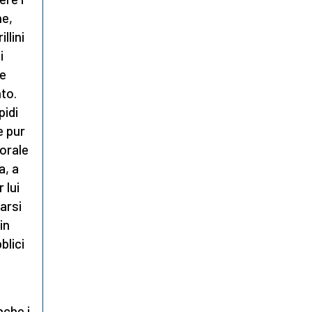
he,
llini
i
le
to.
pidi
e pur
torale
a, a
 lui
arsi
in
blici
o
nche i