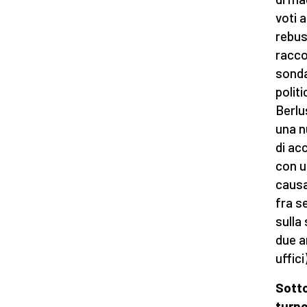
voti 
rebus 
racco
sonda
polit
Berlu
una n
di ac
con u
causa
fra s
sulla
due an
uffici)
Sotto
turno