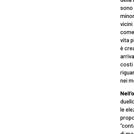
sono 
minori
vicin
come 
vita p
è cre
arriv
costi
rigua
nei m
Nell’
duell
le el
propo
“cont
di ma