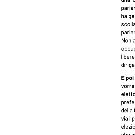
parla
ha ge
scoll
parla
Non a
occup
liber
dirig
E poi
vorre
elett
prefe
della
via i
elezi
che v