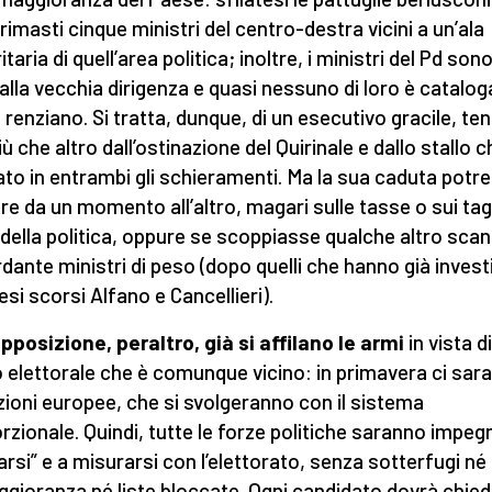
rimasti cinque ministri del centro-destra vicini a un’ala
taria di quell’area politica; inoltre, i ministri del Pd sono
i alla vecchia dirigenza e quasi nessuno di loro è catalog
renziano. Si tratta, dunque, di un esecutivo gracile, ten
iù che altro dall’ostinazione del Quirinale e dallo stallo c
ato in entrambi gli schieramenti. Ma la sua caduta potr
are da un momento all’altro, magari sulle tasse o sui tagl
 della politica, oppure se scoppiasse qualche altro sca
rdante ministri di peso (dopo quelli che hanno già invest
esi scorsi Alfano e Cancellieri).
opposizione, peraltro, già si affilano le armi
in vista d
o elettorale che è comunque vicino: in primavera ci sar
ezioni europee, che si svolgeranno con il sistema
rzionale. Quindi, tutte le forze politiche saranno impeg
arsi” e a misurarsi con l’elettorato, senza sotterfugi né
ggioranza né liste bloccate. Ogni candidato dovrà chied