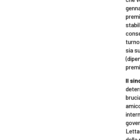
genna
premi
stabi
conse
turno,
sia s
(dipe
premi
Il si
deter
bruci
amico
inter
gover
Letta
della