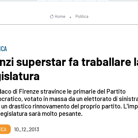
Home
Politica
ICA
nzi superstar fa traballare l
gislatura
ndaco di Firenze stravince le primarie del Partito
ratico, votato in massa da un elettorato di sinistr
 un drastico rinnovamento del proprio partito. L'im
 legislatura sarà molto pesante.
TICA
10_12_2013