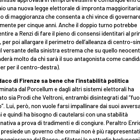
io una nuova legge elettorale di impronta maggioritari
o di maggioranza che consenta a chi vince di governar
lmente per cinque anni. Anche il doppio turno potrebbe
ntire a Renzi di fare il pieno di consensi identitari al pr
 per poi allargare il perimetro dell’alleanza di centro-si
ul versante della sinistra estrema che su quello neocent
nderà molto da chi sarà il suo antagonista come candid
er per il centro-destra).
ndaco di Firenze sa bene che l’instabilità politica
minata dal Porcellum e dagli altri sistemi elettorali ha
ato sia Prodi che Veltroni, entrambi disintegrati dal “fu
”. Lui, però, non vuole farsi impallinare dai suoi avversa
ni e quindi ha bisogno di cautelarsi con una stabilità
nativa a prova di tradimenti e di congiure. Peraltro Enr
 presiede un governo che ormai non è più rappresentat
 maggioranza del Paese: sfilatesi le pattuglie berluscon