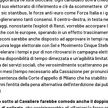
al suo elettorato di riferimento e c’è da scommettere c
sic stantibus, le forze anti-euro come Forza Italia e i gri
gliereranno tanti consensi. Il centro-destra, in testa ne
ggi, nonostante l’exploit di Renzi, vorrebbe accorpare 
iche con le europee, sperando in un effetto trascinamen
sconi sarebbe anche disposto ad approvare in tempi ra
uova legge elettorale con Sel e Movimento Cinque Stell
celerare i tempi e pur di non ritrovarsi in campagna elet
na disponibilità di tempo dimezzata e un’agibilità limitat
 dei servizi sociali, che verosimilmente scatteranno per
ei mesi (tempo necessario alla Cassazione per pronunci
 sentenza della Corte d’appello di Milano che ha stabilito 
ni l’entità della pena alternativa dell’interdizione dai pub
.
 sotto al Cavaliere farebbe comodo anche il doppi
 di collegio
, che costringerebbe gli alfaniani (e forse a