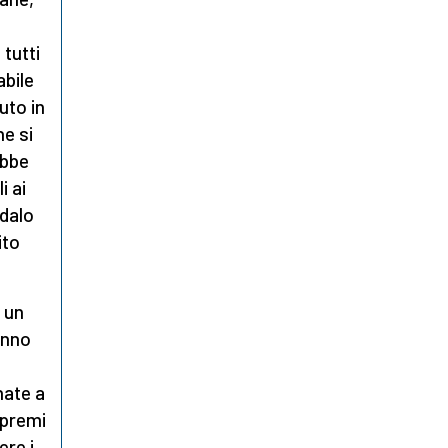
 tutti
abile
uto in
he si
ebbe
i ai
ndalo
ito
i un
anno
nate a
 premi
ere i