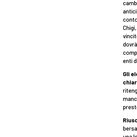
cambi
antic
conto
Chigi
vinci
dovrà
compo
enti 
Gli e
chia
riten
manca
prest
Riusc
bersa
una l