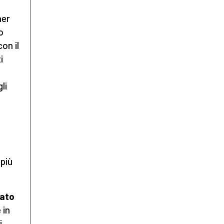
ner
o
on il
i
li
 più
sato
 in
i