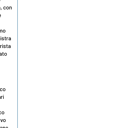
a, con
e
imo
nistra
rista
ato
oco
ri
ico
ivo
iane,