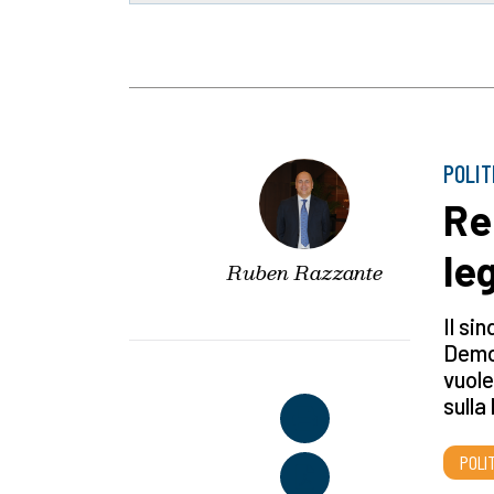
POLIT
Re
le
Ruben Razzante
Il si
Democ
vuole
sulla
POLI