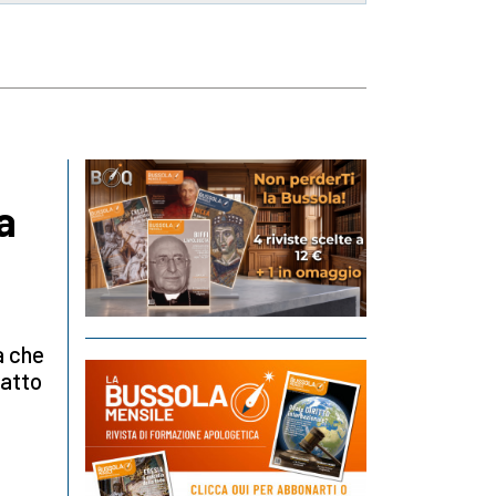
a
a che
patto