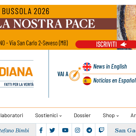
News
in English
VAI A
Noticias
en Español
llaboratori
Sostienici
Dossier
Shop
Ar
San Ga
tefano Bimbi