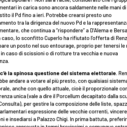
mentari in carica sono ancora saldamente nelle mani di
stito il Pd fino a ieri. Potrebbe crearsi presto uno
amento tra la dirigenza del nuovo Pd e la rappresentanz
mentare, che continua a “rispondere” a D’Alema e Bersa
 caso, lo sconfitto Cuperlo ha rifiutato l’offerta di Renzi
are un posto nel suo entourage, proprio per tenersi le
e in caso di scissioni o di rotture tra vecchia e nuova
enza.
 c’è la spinosa questione del sistema elettorale
. Ren
bbe andare a votare al più presto, con qualsiasi sistem
orale, anche con quello attuale, cioè il proporzionale co
renza unica (vale a dire il Porcellum decapitato dalla sc
 Consulta), per gestire la composizione delle liste, spaz
 parlamentari espressione delle vecchie correnti, vincere
oni e insediarsi a Palazzo Chigi. In prima battuta, prefer
enisse approvata in tempi brevissimi e comunque entr