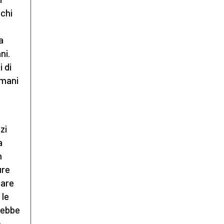
 chi
a
ni.
 di
 mani
zi
a
n
ure
zare
 le
irebbe
o