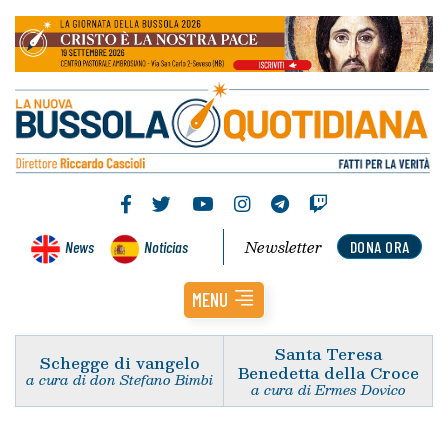
Newsletter
News
Noticias
DONA ORA
MENU
Santa Teresa
Schegge di vangelo
Benedetta della Croce
a cura di don Stefano Bimbi
a cura di Ermes Dovico