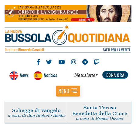
Newsletter
News
Noticias
DONA ORA
MENU
Santa Teresa
Schegge di vangelo
Benedetta della Croce
a cura di don Stefano Bimbi
a cura di Ermes Dovico