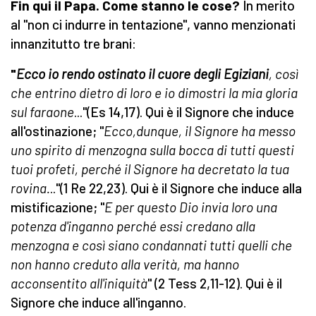
Fin qui il Papa. Come stanno le cose?
In merito
al "non ci indurre in tentazione", vanno menzionati
innanzitutto tre brani:
"
Ecco io rendo ostinato il cuore degli Egiziani
, così
che entrino dietro di loro e io dimostri la mia gloria
sul faraone
..."(Es 14,17). Qui è il Signore che induce
all'ostinazione; "
Ecco,dunque, il Signore ha messo
uno spirito di menzogna sulla bocca di tutti questi
tuoi profeti, perché il Signore ha decretato la tua
rovina.
.."(1 Re 22,23). Qui è il Signore che induce alla
mistificazione; "
E per questo Dio invia loro una
potenza d'inganno perché essi credano alla
menzogna e così siano condannati tutti quelli che
non hanno creduto alla verità, ma hanno
acconsentito all'iniquità
" (2 Tess 2,11-12). Qui è il
Signore che induce all'inganno.