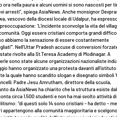
o ora nella paura e alcuni uomini si sono nascosti per t
ovi arresti”, spiega AsiaNews. Anche monsignor Devpr
a, vescovo della diocesi locale di Udalpur, ha espress
 preoccupazione: ‘L’incidente sconvolge la vita del villag
 comunità. Oggi essere cristiani comporta grandi diffico
o abbiamo la sensazione di essere costantemente
gliati’”. Nell’Uttar Pradesh accuse di conversioni forzat
state rivolte alla St.Teresa Academy di Modinagar. A
rle sono state alcune organizzazioni nazionaliste indù 
gio hanno organizzato una protesta davanti all’istituto
te la quale hanno scandito slogan e disegnato simboli 
ancelli. Padre Jesu Amrutham, direttore della scuola,
unto da AsiaNews ha chiarito che la struttura esiste dal
conta circa 1.500 studenti e non ha mai svolto attività di
litismo: “di questi solo 14 sono cristiani – ha detto – m
ltri appartengono alla comunità maggioritaria e scelgono 