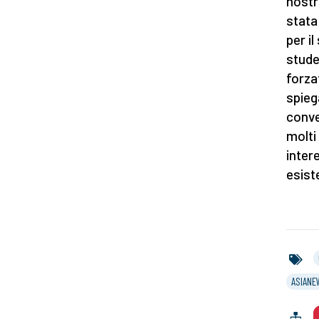
nostro
stata
per i
stude
forza
spieg
conve
molti
intere
esiste
ASIANE