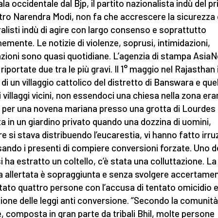
la occidentale dal Bjp, il partito nazionalista indù del p
tro Narendra Modi, non fa che accrescere la sicurezza 
ralisti indù di agire con largo consenso e soprattutto
emente. Le notizie di violenze, soprusi, intimidazioni,
azioni sono quasi quotidiane. L’agenzia di stampa Asia
riportate due tra le più gravi. Il 1° maggio nel Rajasthan 
 di un villaggio cattolico del distretto di Banswara e quell
i villaggi vicini, non essendoci una chiesa nella zona er
ti per una novena mariana presso una grotta di Lourdes
ta in un giardino privato quando una dozzina di uomini,
e si stava distribuendo l’eucarestia, vi hanno fatto irru
ando i presenti di compiere conversioni forzate. Uno d
si ha estratto un coltello, c’è stata una colluttazione. La
ia allertata è sopraggiunta e senza svolgere accertamen
tato quattro persone con l’accusa di tentato omicidio 
zione delle leggi anti conversione. “Secondo la comunità
e, composta in gran parte da tribali Bhil, molte persone