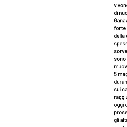
vivon
di nu
Ganaw
forte
della
spess
sorve
sono 
muove
5 mag
duran
sui c
raggi
oggi 
prose
gli a