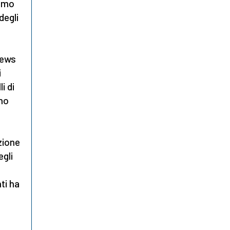
rimo
degli
News
i
i di
ano
zione
egli
ti ha
e