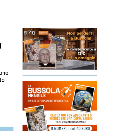
n
sono
to