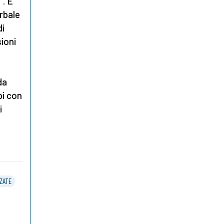
”. È
rbale
di
sioni
da
pi con
i
ZATE