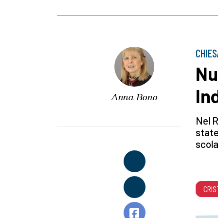
CHIES
Nu
In
Anna Bono
Nel R
state
scola
CRIS