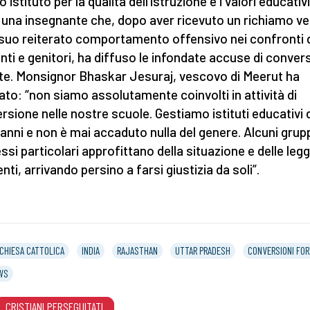
 istituto per la qualità dell’istruzione e i valori educativi
 una insegnante che, dopo aver ricevuto un richiamo ve
l suo reiterato comportamento offensivo nei confronti 
nti e genitori, ha diffuso le infondate accuse di conver
te. Monsignor Bhaskar Jesuraj, vescovo di Meerut ha
ato: “non siamo assolutamente coinvolti in attività di
rsione nelle nostre scuole. Gestiamo istituti educativi 
 anni e non è mai accaduto nulla del genere. Alcuni grup
ssi particolari approfittano della situazione e delle legg
nti, arrivando persino a farsi giustizia da soli”.
CHIESA CATTOLICA
INDIA
RAJASTHAN
UTTAR PRADESH
CONVERSIONI FOR
WS
CRISTIANI PERSEGUITATI