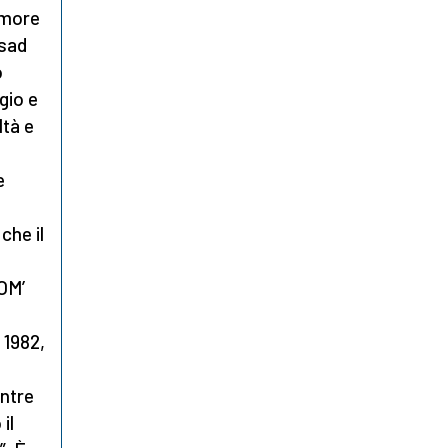
imore
asad
o
gio e
ltà e
e
che il
‘OM’
 1982,
entre
il