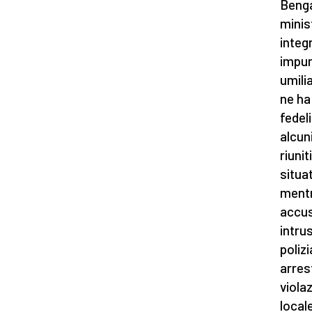
Benga
minis
integ
impun
umili
ne ha 
fedeli
alcun
riuni
situa
mentr
accus
intru
poliz
arres
viola
local