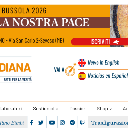
News
in English
VAI A
Noticias
en Español
llaboratori
Sostienici
Dossier
Shop
Ar
Trasfigurazio
efano Bimbi