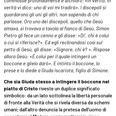
commosse profondamente e dichiarò: «In verità, in
verità vi dico: uno di voi mi tradirà». I discepoli si
guardarono gli uni gli altri, non sapendo di chi
parlasse. Ora uno dei discepoli, quello che Gesù
amava, si trovava a tavola al fianco di Gesù. Simon
Pietro gli fece un cenno e gli disse: «Di’, chi è colui
a cui si riferisce?». Ed egli reclinandosi così sul
petto di Gesù, gli disse: «Signore, chi è? ». Rispose
allora Gesù: «È colui per il quale intingerò un
boccone e glielo darò». E intinto il boccone, lo
prese e lo diede a Giuda Iscariota, figlio di Simone.
Che sia Giuda stesso a intingere il boccone nel
piatto di Cristo
riveste un duplice significato
simbolico: da un lato sottolinea la libertà personale
di fronte alla Verità che si rivela diversa da schemi
umani; dall’altro denuncia la pretesa dell’uomo di