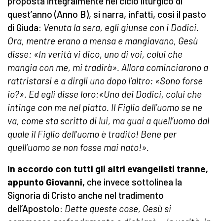
proposta integralmente nel ciclo liturgico di
quest’anno (Anno B), si narra, infatti, così il pasto
di Giuda:
Venuta la sera, egli giunse con i Dodici.
Ora, mentre erano a mensa e mangiavano, Gesù
disse: «In verità vi dico, uno di voi, colui che
mangia con me, mi tradirà». Allora cominciarono a
rattristarsi e a dirgli uno dopo l’altro: «Sono forse
io?». Ed egli disse loro:«Uno dei Dodici, colui che
intinge con me nel piatto. Il Figlio dell’uomo se ne
va, come sta scritto di lui, ma guai a quell’uomo dal
quale il Figlio dell’uomo è tradito! Bene per
quell’uomo se non fosse mai nato!».
In accordo con tutti gli altri evangelisti tranne,
appunto Giovanni,
che invece sottolinea la
Signoria di Cristo anche nel tradimento
dell’Apostolo:
Dette queste cose, Gesù si