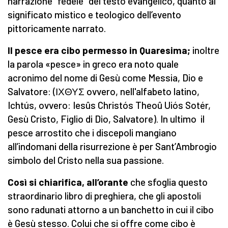
narrazione “fedele” del testo evangelico, quanto al
significato mistico e teologico dell’evento
pittoricamente narrato.
Il pesce era cibo permesso in Quaresima;
inoltre
la parola «pesce» in greco era noto quale
acronimo del nome di Gesù come Messia, Dio e
Salvatore: (ΙΧΘΥΣ ovvero, nell'alfabeto latino,
Ichtús, ovvero: Iesûs Christós Theoû Uiós Sotér,
Gesù Cristo, Figlio di Dio, Salvatore). In ultimo il
pesce arrostito che i discepoli mangiano
all’indomani della risurrezione è per Sant’Ambrogio
simbolo del Cristo nella sua passione.
Così si chiarifica, all’orante
che sfoglia questo
straordinario libro di preghiera, che gli apostoli
sono radunati attorno a un banchetto in cui il cibo
è Gesù stesso. Colui che si offre come cibo è