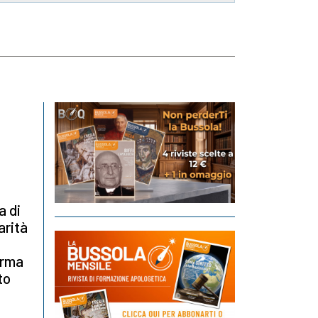
a
a di
arità
orma
to