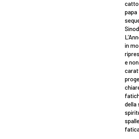
cattol
papa 
seque
Sinod
L’Ann
in mo
ripre
e non
carat
proge
chiare
fatic
della
spiri
spall
fatica