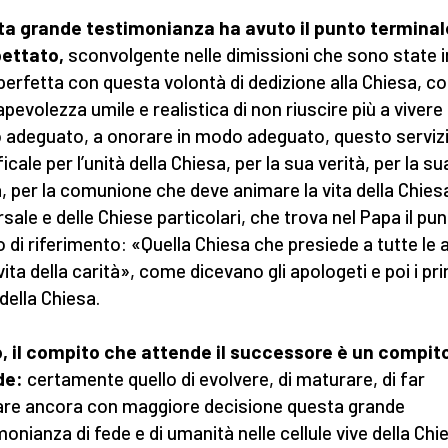
a grande testimonianza ha avuto il punto terminal
ettato,
sconvolgente nelle dimissioni che sono state i
 perfetta con questa volontà di dedizione alla Chiesa, co
pevolezza umile e realistica di non riuscire più a vivere 
adeguato, a onorare in modo adeguato, questo serviz
icale per l’unità della Chiesa, per la sua verità, per la su
à, per la comunione che deve animare la vita della Chies
rsale e delle Chiese particolari, che trova nel Papa il pu
o di riferimento: «Quella Chiesa che presiede a tutte le a
vita della carità», come dicevano gli apologeti e poi i pri
 della Chiesa.
, il compito che attende il successore è un compit
de:
certamente quello di evolvere, di maturare, di far
re ancora con maggiore decisione questa grande
monianza di fede e di umanità nelle cellule vive della Chi