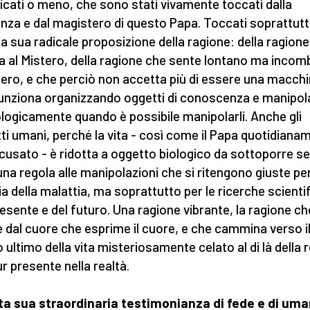
ficati o meno, che sono stati vivamente toccati dalla
nza e dal magistero di questo Papa. Toccati soprattutt
a sua radicale proposizione della ragione: della ragione
a al Mistero, della ragione che sente lontano ma inco
stero, e che perciò non accetta più di essere una macch
unziona organizzando oggetti di conoscenza e manipol
logicamente quando è possibile manipolarli. Anche gli
ti umani, perché la vita - così come il Papa quotidiana
cusato - è ridotta a oggetto biologico da sottoporre s
na regola alle manipolazioni che si ritengono giuste per
ia della malattia, ma soprattutto per le ricerche scienti
resente e del futuro. Una ragione vibrante, la ragione ch
 dal cuore che esprime il cuore, e che cammina verso i
 ultimo della vita misteriosamente celato al di là della r
r presente nella realtà.
a sua straordinaria testimonianza di fede e di uma