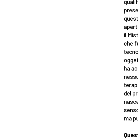
quali
prese
quest
apert
il Mi
che f
tecno
ogget
ha ac
nessu
terap
del p
nasce
senso
ma pu
Quest