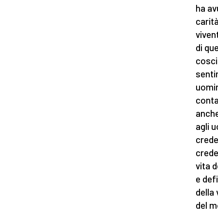
ha av
carità
viven
di qu
cosci
senti
uomin
conta
anche 
agli 
crede
crede
vita 
e defi
della
del m