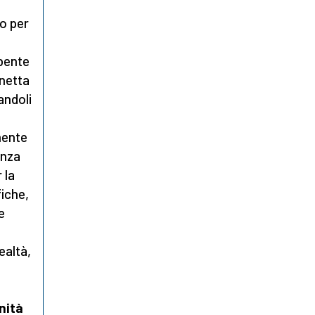
o per
mbente
inetta
andoli
mente
enza
 la
fiche,
e
l
ealtà,
nità