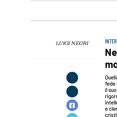
INTE
LUIGI NEGRI
Ne
mo
Quell
fede 
il su
rigor
intel
e cle
crist