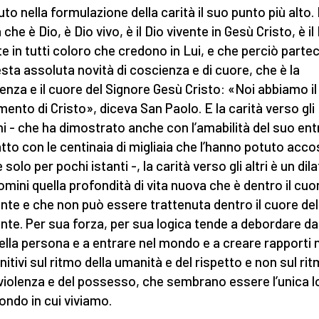
uto nella formulazione della carità il suo punto più alto.
 che è Dio, è Dio vivo, è il Dio vivente in Gesù Cristo, è il
te in tutti coloro che credono in Lui, e che perciò parte
esta assoluta novità di coscienza e di cuore, che è la
enza e il cuore del Signore Gesù Cristo: «Noi abbiamo il
mento di Cristo», diceva San Paolo. E la carità verso gli
i - che ha dimostrato anche con l’amabilità del suo ent
tto con le centinaia di migliaia che l’hanno potuto acco
solo per pochi istanti -, la carità verso gli altri è un dil
uomini quella profondità di vita nuova che è dentro il cuo
nte e che non può essere trattenuta dentro il cuore del
nte. Per sua forza, per sua logica tende a debordare da
della persona e a entrare nel mondo e a creare rapporti 
nitivi sul ritmo della umanità e del rispetto e non sul ri
 violenza e del possesso, che sembrano essere l’unica l
ondo in cui viviamo.