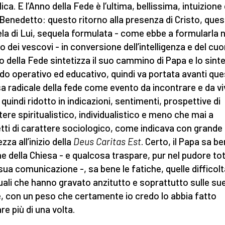
ica. E l’Anno della Fede è l’ultima, bellissima, intuizione 
Benedetto: questo ritorno alla presenza di Cristo, ques
la di Lui, sequela formulata - come ebbe a formularla n
o dei vescovi - in conversione dell’intelligenza e del cuo
o della Fede sintetizza il suo cammino di Papa e lo sint
do operativo ed educativo, quindi va portata avanti qu
sa radicale della fede come evento da incontrare e da v
 quindi ridotto in indicazioni, sentimenti, prospettive di
tere spiritualistico, individualistico e meno che mai a
tti di carattere sociologico, come indicava con grande
zza all’inizio della
Deus Caritas Est
. Certo, il Papa sa be
he della Chiesa - e qualcosa traspare, pur nel pudore to
 sua comunicazione -, sa bene le fatiche, quelle difficol
tuali che hanno gravato anzitutto e soprattutto sulle su
e, con un peso che certamente io credo lo abbia fatto
re più di una volta.