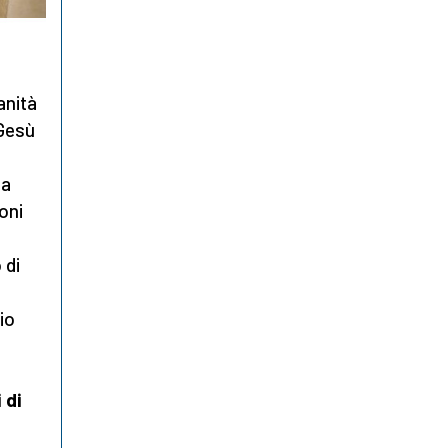
anità
 Gesù
a
ta
oni
a
 di
io
 di