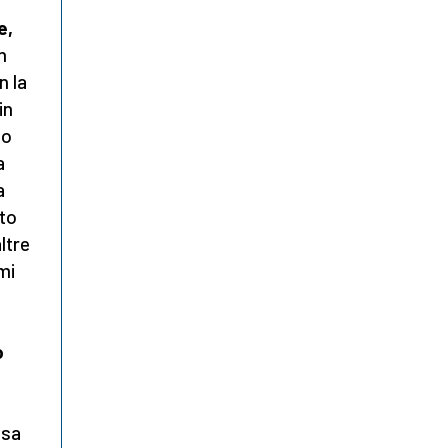
e,
n
n la
in
io
a
a
nto
ltre
mi
o
esa