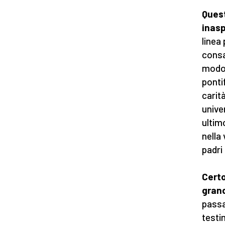
Quest
inasp
linea
consa
modo 
pontif
carit
unive
ultim
nella 
padri
Certo
gran
passa
testi