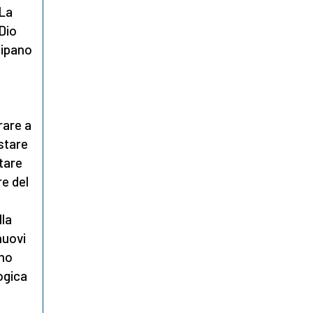
 La
 Dio
cipano
rare a
stare
atare
re del
lla
nuovi
tmo
ogica