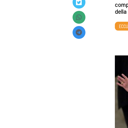
compo
della
ECCL