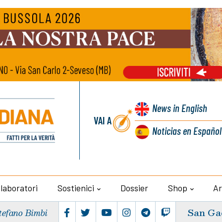
News
in English
VAI A
Noticias
en Español
llaboratori
Sostienici
Dossier
Shop
Ar
San Ga
tefano Bimbi