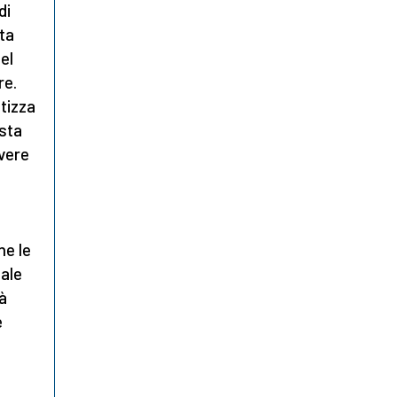
di
ta
el
re.
etizza
esta
ivere
ne le
tale
tà
e