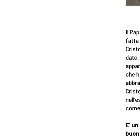
Il Pa
fatta
Crist
dato.
appar
che h
abbra
Crist
nell’
come 
E’ un
buon