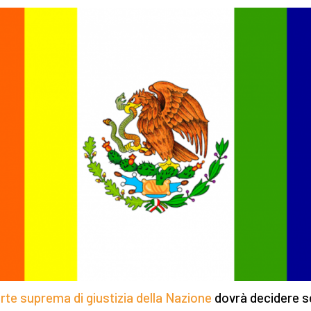
rte suprema di giustizia della Nazione
dovrà decidere s