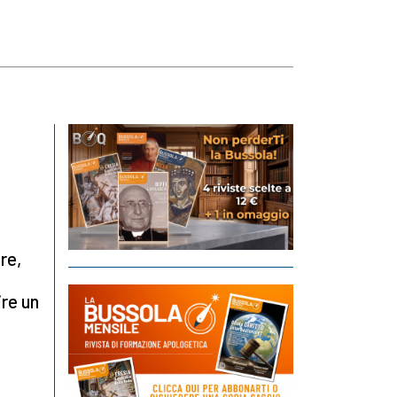
re,
re un