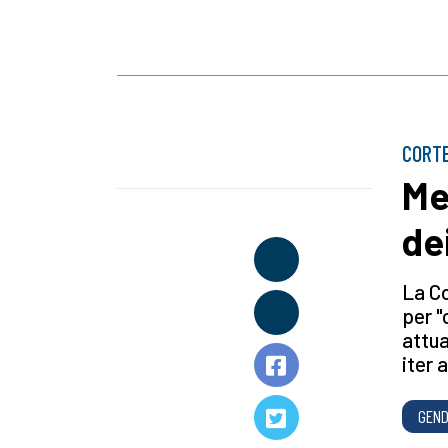
CORT
Me
de
La Co
per "
attu
iter 
GEND