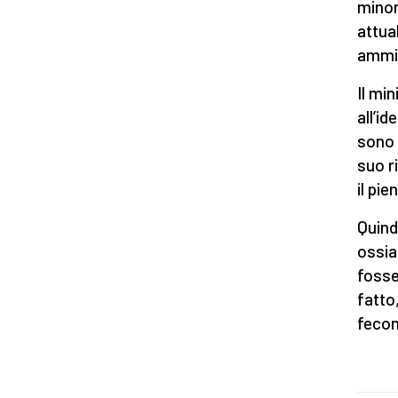
minor
attua
ammin
Il mi
all’id
sono l
suo r
il pi
Quind
ossia
fosse
fatto
fecon