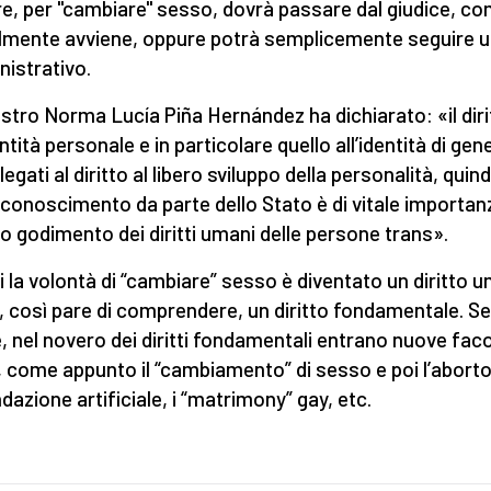
e, per "cambiare" sesso, dovrà passare dal giudice, c
lmente avviene, oppure potrà semplicemente seguire un
istrativo.
nistro Norma Lucía Piña Hernández ha dichiarato: «il diri
entità personale e in particolare quello all’identità di gen
egati al diritto al libero sviluppo della personalità, quindi
iconoscimento da parte dello Stato è di vitale importan
eno godimento dei diritti umani delle persone trans».
i la volontà di “cambiare” sesso è diventato un diritto 
, così pare di comprendere, un diritto fondamentale. Se
, nel novero dei diritti fondamentali entrano nuove faco
, come appunto il “cambiamento” di sesso e poi l’aborto,
dazione artificiale, i “matrimony” gay, etc.