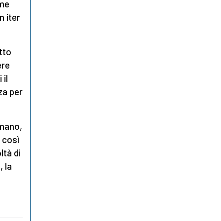
ome
 iter
tto
ere
 il
za per
umano,
 così
ltà di
 la