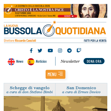
Newsletter
News
Noticias
DONA ORA
MENU
Schegge di vangelo
San Domenico
a cura di don Stefano Bimbi
a cura di Ermes Dovico