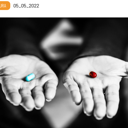
URA
05_05_2022