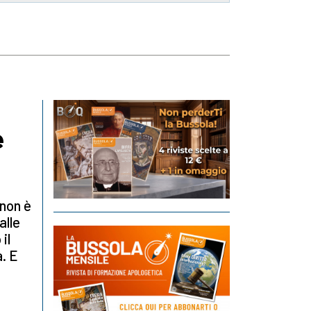
e
 non è
alle
il
a. E