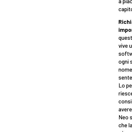
a pia
capit
Richi
impo
quest
vive 
softw
ogni 
nome 
sente
Lo pe
riesc
consid
avere
Neo s
che l