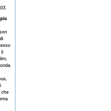
003.
 più
i
rson
di
messo
il
ilm,
conda.
eus,
i
e che
lema