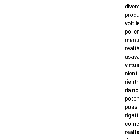
diven
produ
volt 
poi c
menti 
realt
usava
virtu
nient
rient
da no
poten
possi
rigett
come 
realt