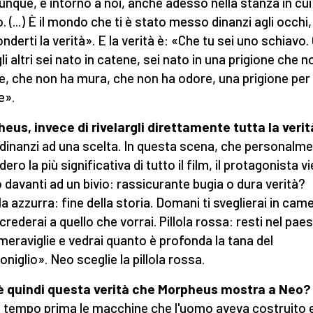
unque, è intorno a noi, anche adesso nella stanza in cui
. (...) È il mondo che ti è stato messo dinanzi agli occhi,
nderti la verità». E la verità è: «Che tu sei uno schiavo
gli altri sei nato in catene, sei nato in una prigione che 
e, che non ha mura, che non ha odore, una prigione per 
e».
eus, invece di rivelargli direttamente tutta la verit
dinanzi ad una scelta. In questa scena, che personalm
ero la più significativa di tutto il film, il protagonista v
 davanti ad un bivio: rassicurante bugia o dura verità?
la azzurra: fine della storia. Domani ti sveglierai in cam
crederai a quello che vorrai. Pillola rossa: resti nel pae
 meraviglie e vedrai quanto è profonda la tana del
oniglio». Neo sceglie la pillola rossa.
è quindi questa verità che Morpheus mostra a Neo?
 tempo prima le macchine che l'uomo aveva costruito 