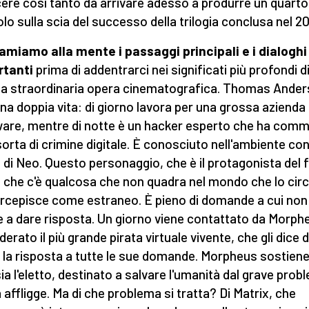
cere così tanto da arrivare adesso a produrre un quarto
olo sulla scia del successo della trilogia conclusa nel 2
amiamo alla mente i passaggi principali e i dialoghi
rtanti
prima di addentrarci nei significati più profondi d
a straordinaria opera cinematografica. Thomas Ande
una doppia vita: di giorno lavora per una grossa azienda 
are, mentre di notte è un hacker esperto che ha com
sorta di crimine digitale. È conosciuto nell'ambiente con 
di Neo. Questo personaggio, che è il protagonista del f
 che c'è qualcosa che non quadra nel mondo che lo cir
rcepisce come estraneo. È pieno di domande a cui non
e a dare risposta. Un giorno viene contattato da Morph
erato il più grande pirata virtuale vivente, che gli dice d
 la risposta a tutte le sue domande. Morpheus sostien
ia l'eletto, destinato a salvare l'umanità dal grave prob
a affligge. Ma di che problema si tratta? Di Matrix, che