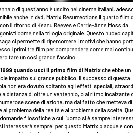
 gennaio di quest'anno è uscito nei cinema italiani, adess
nibile anche in dvd, Matrix Resurrections il quarto film d
 con il ritorno di Keanu Reeves e Carrie-Anne Moss da
gonisti come nella trilogia originale. Questo nuovo capi
 saga ci permette di ripercorrere i motivi che hanno port
sso i primi tre film per comprendere come mai contin
ercitare un così grande fascino.
l 1999 quando uscì il primo film di Matrix
che ebbe un
ole impatto sul grande pubblico. Il successo di questa
cola non era dovuto soltanto agli effetti speciali, straord
 a distanza di oltre un ventennio, o al ritmo incalzante 
 numerose scene di azione, ma dal fatto che metteva di
e al problema della realtà e al problema della scelta. Qu
domande filosofiche a cui l'uomo si è sempre interess
 si interesserà sempre: per questo Matrix piacque e con