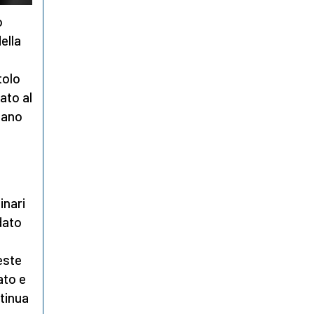
o
ella
tolo
ato al
uano
inari
dato
este
ato e
tinua