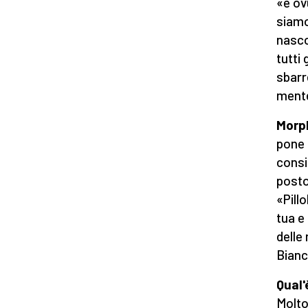
«è ov
siamo
nasco
tutti 
sbarr
ment
Morph
pone 
consid
posto
«Pillo
tua e 
delle
Bianc
Qual'
Molto