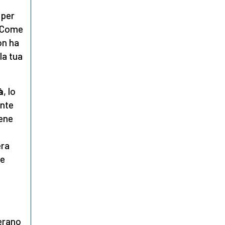
 per
. Come
non ha
la tua
à
, lo
ente
iene
era
se
erano