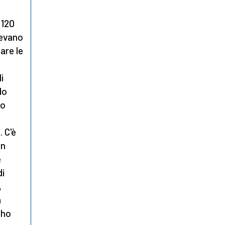
 120
vevano
are le
i
do
to
. C'è
on
è
di
,
a
 ho