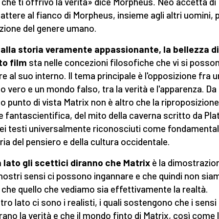
 che ti offrivo la verità» dice Morpheus
.
Neo accetta di
ttere al fianco di Morpheus, insieme agli altri uomini, p
azione del genere umano.
 alla storia veramente appassionante, la bellezza di
o film
sta nelle concezioni filosofiche che vi si posso
re al suo interno. Il tema principale è l'opposizione fra u
 vero e un mondo falso, tra la verità e l'apparenza. Da
o punto di vista Matrix non è altro che la riproposizione,
e fantascientifica, del mito della caverna scritto da Pla
ei testi universalmente riconosciuti come fondamental
oria del pensiero e della cultura occidentale.
 lato gli scettici diranno che Matrix
è la dimostrazio
 nostri sensi ci possono ingannare e che quindi non sia
i che quello che vediamo sia effettivamente la realtà.
ltro lato ci sono i realisti, i quali sostengono che i sensi 
ano la verità e che il mondo finto di Matrix, così come 