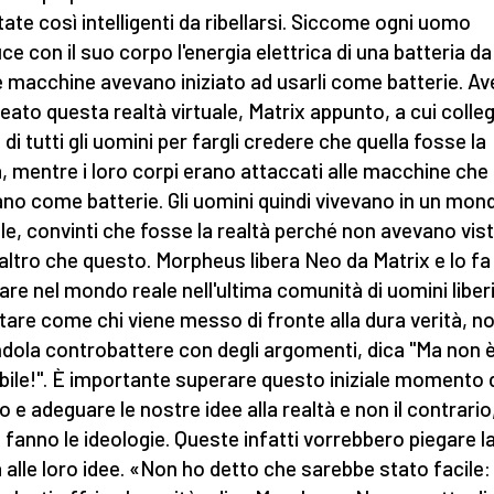
tate così intelligenti da ribellarsi. Siccome ogni uomo
ce con il suo corpo l'energia elettrica di una batteria da
le macchine avevano iniziato ad usarli come batterie. A
reato questa realtà virtuale, Matrix appunto, a cui colleg
di tutti gli uomini per fargli credere che quella fosse la
à, mentre i loro corpi erano attaccati alle macchine che l
no come batterie. Gli uomini quindi vivevano in un mon
ale, convinti che fosse la realtà perché non avevano vis
'altro che questo. Morpheus libera Neo da Matrix e lo fa
rare nel mondo reale nell'ultima comunità di uomini liberi
tare come chi viene messo di fronte alla dura verità, n
dola controbattere con degli argomenti, dica "Ma non 
bile!". È importante superare questo iniziale momento 
o e adeguare le nostre idee alla realtà e non il contrario
fanno le ideologie. Queste infatti vorrebbero piegare l
à alle loro idee. «Non ho detto che sarebbe stato facile: