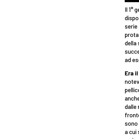
Il 1°
dispo
serie
prota
della
succe
ad es
Era i
notev
pelli
anche
dalle
front
sono 
a cui