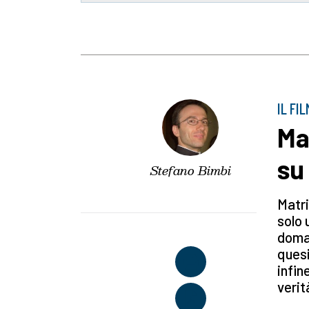
IL FI
Ma
su 
Stefano Bimbi
Matri
solo 
doman
quesi
infin
verit