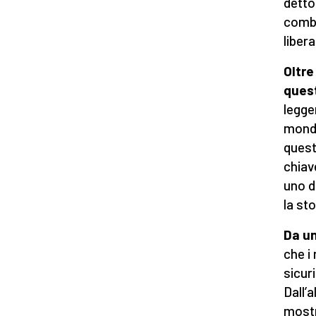
detto
comba
liber
Oltre
quest
legge
mondo
quest
chiav
uno d
la st
Da un
che i
sicur
Dall’a
mostr