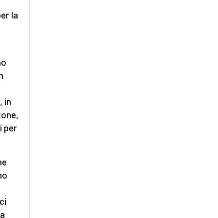
er la
no
n
 in
tone,
i per
ne
mo
ci
la