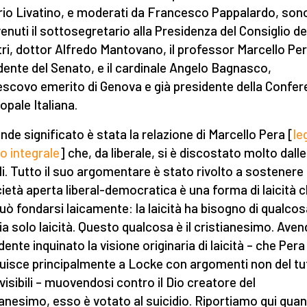
io Livatino, e moderati da Francesco Pappalardo, son
venuti il sottosegretario alla Presidenza del Consiglio de
tri, dottor Alfredo Mantovano, il professor Marcello Per
dente del Senato, e il cardinale Angelo Bagnasco,
escovo emerito di Genova e già presidente della Confe
opale Italiana.
ande significato è stata la relazione di Marcello Pera [
le
to integrale
] che, da liberale, si è discostato molto dalle
ali. Tutto il suo argomentare è stato rivolto a sostenere
cietà aperta liberal-democratica è una forma di laicità 
uò fondarsi laicamente: la laicità ha bisogno di qualco
ia solo laicità. Questo qualcosa è il cristianesimo. Ave
dente inquinato la visione originaria di laicità – che Pera
buisce principalmente a Locke con argomenti non del tu
visibili – muovendosi contro il Dio creatore del
ianesimo, esso è votato al suicidio. Riportiamo qui quant