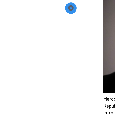
Merco
Repubb
Intro