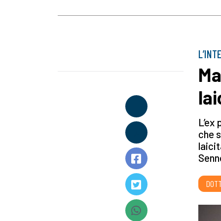
L’INT
Ma
la
L’ex 
che s
laici
Senn
DOTT