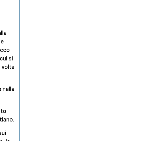
lla
se
Ecco
cui si
 volte
 nella
uto
tiano.
sui