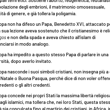
pali temi etici. Sostiene l’aborto, l’eugenetica, l’eutanasi
olazione degli embrioni, il matrimonio omosessuale,
tità di genere, e già tollera la poligamia.
opa non ha difeso un Papa, Benedetto XVI, attaccato 
a sua lezione aveva sostenuto che il cristianesimo è rel
gos
e non della spada e aveva chiesto all’islam di
nciarsi in modo analogo.
opa ha impedito a questo stesso Papa di parlare in una
rsità, dopo averlo invitato.
opa nasconde i suoi simboli cristiani, non insegna più a 
Natale o Buona Pasqua, perché dice di non voler offend
edenti o gli altri credenti.
opa concede nei propri Stati la massima libertà religiosa
agli islamici, ma tollera che, nei loro Stati, questa stes
à sia conculcata fino al martirio dei cristiani, in Africa, i