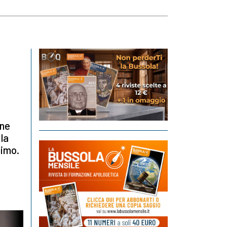
one
 la
simo.