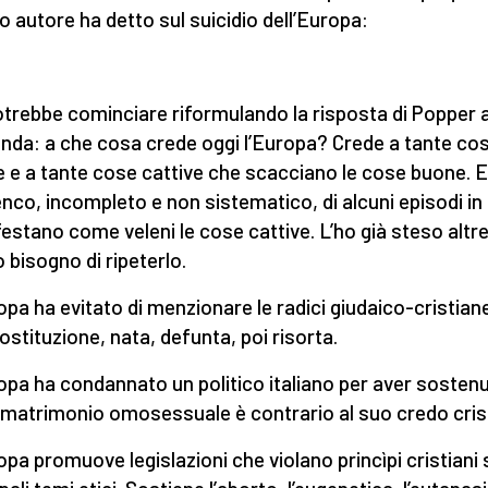
o autore ha detto sul suicidio dell’Europa:
otrebbe cominciare riformulando la risposta di Popper a
da: a che cosa crede oggi l’Europa? Crede a tante co
 e a tante cose cattive che scacciano le cose buone. 
enco, incompleto e non sistematico, di alcuni episodi in 
estano come veleni le cose cattive. L’ho già steso altre
 bisogno di ripeterlo.
opa ha evitato di menzionare le radici giudaico-cristiane
ostituzione, nata, defunta, poi risorta.
opa ha condannato un politico italiano per aver sosten
l matrimonio omosessuale è contrario al suo credo cris
opa promuove legislazioni che violano princìpi cristiani 