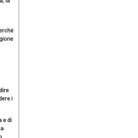
a, la
perché
igione
dire
ere i
 e di
sa
n