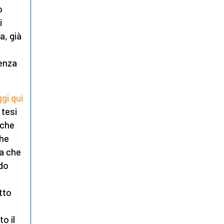
o
i
a, già
renza
ggi qui
 tesi
 che
che
sa che
ndo
tto
o il