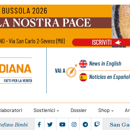
News
in English
VAI A
Noticias
en Español
llaboratori
Sostienici
Dossier
Shop
Ar
San Ga
tefano Bimbi