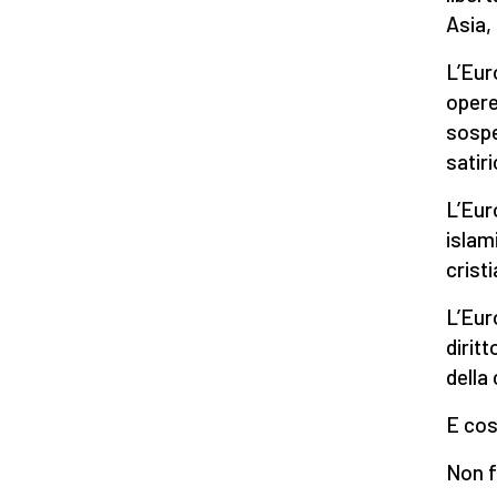
Asia, 
L’Eur
opere
sospe
satiri
L’Eur
islam
cristi
L’Eur
dirit
della 
E così
Non f