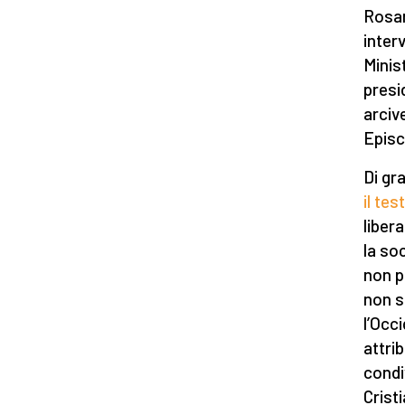
Rosar
inter
Minis
presi
arciv
Episc
Di gr
il tes
liber
la so
non p
non s
l’Occi
attri
condi
Crist