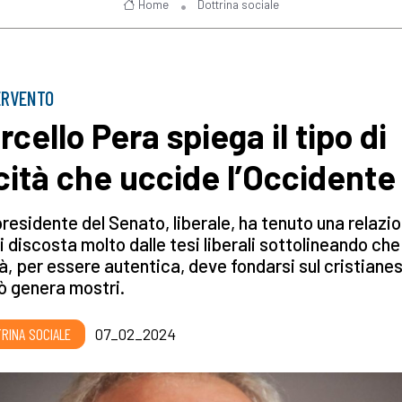
Home
Dottrina sociale
ERVENTO
rcello Pera spiega il tipo di
icità che uccide l’Occidente
presidente del Senato, liberale, ha tenuto una relazi
i discosta molto dalle tesi liberali sottolineando che
tà, per essere autentica, deve fondarsi sul cristiane
ò genera mostri.
RINA SOCIALE
07_02_2024