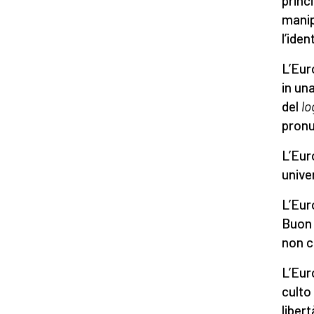
princi
manip
l’iden
L’Eur
in un
del
lo
pronu
L’Eur
unive
L’Eur
Buon 
non cr
L’Eur
culto 
libert