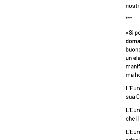
nostr
***
«Si p
doman
buone
un el
manif
ma ho
L’Eur
sua C
L’Eur
che i
L’Eur