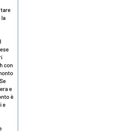
rtare
 la
l
mese
i
ah con
amonto
 Se
iera e
onto è
i e
e