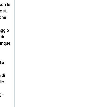
con le
osì,
 che
aggio
 di
unque
ità
 di
lio
) -