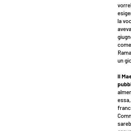
vorre
esige
la vo
aveva
giugn
come 
Ramad
un gi
Il Ma
pubb
almen
essa,
franc
Commi
sareb