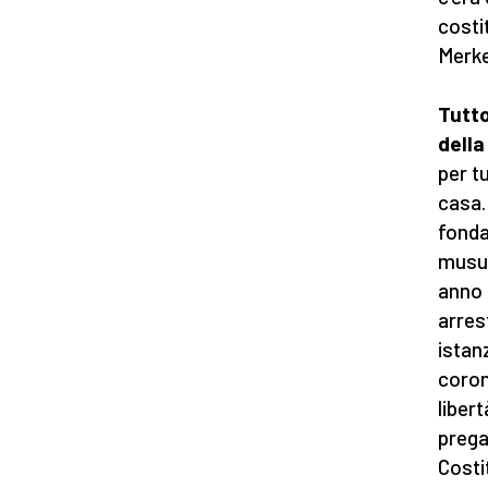
costi
Merkel
Tutto
dell
per t
casa.
fonda
musul
anno 
arres
istan
coron
libert
prega
Costi