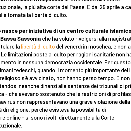
tuzionale, la più alta corte del Paese. E dal 29 aprile a c
 è tornata la libertà di culto.
 nasce per iniziativa di un centro culturale islamic
a Bassa Sassonia
che ha voluto rivolgersi alla magistra
utelare la
libertà di culto
del venerdì in moschea, e non a
 Le limitazioni poste al culto per ragioni sanitarie non 
mento in nessuna democrazia occidentale. Per questo,
mani tedeschi, quando il momento più importante del 
religioso s'è avvicinato, non hanno perso tempo. E non
tandosi neanche dinanzi alle sentenze dei tribunali di p
za - che avevano sostenuto che le restrizioni di profilas
avirus non rappresentavano una grave violazione della
à di religione, perché esisteva la possibilità di
re online - si sono rivolti direttamente alla Corte
tuzionale.