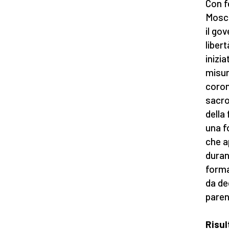
Con f
Mosch
il go
libert
inizi
misur
coron
sacro
della
una f
che a
duran
forma
da de
paren
Risul