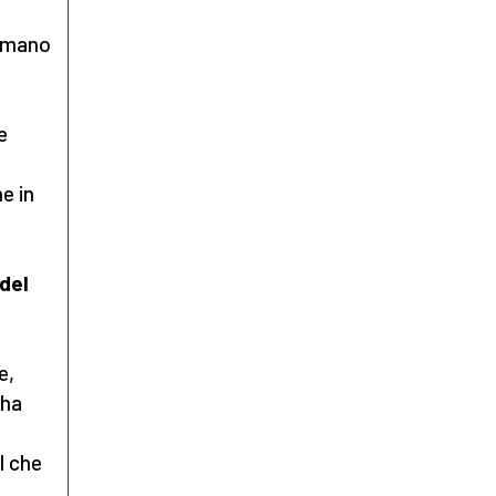
ulmano
e
ne in
del
e,
 ha
l che