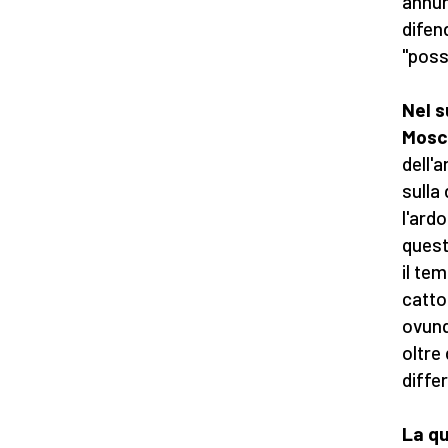
annun
difen
"possi
Nel s
Mosch
dell'
sulla
l'ardo
quest
il te
catto
ovunq
oltre
diffe
La qu