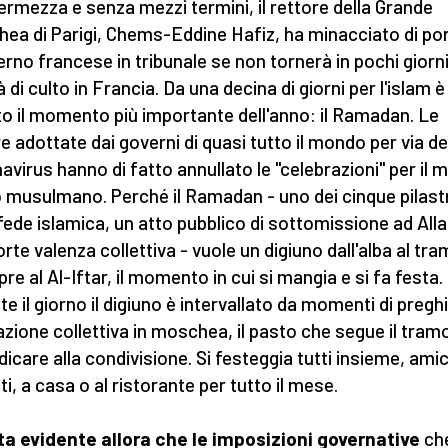
ermezza e senza mezzi termini, il rettore della Grande
ea di Parigi, Chems-Eddine Hafiz, ha minacciato di po
verno francese in tribunale se non tornerà in pochi giorni
à di culto in Francia. Da una decina di giorni per l'islam è
ato il momento più importante dell'anno: il Ramadan. Le
e adottate dai governi di quasi tutto il mondo per via de
avirus hanno di fatto annullato le "celebrazioni" per il 
 musulmano. Perché il Ramadan - uno dei cinque pilastr
 fede islamica, un atto pubblico di sottomissione ad All
orte valenza collettiva - vuole un digiuno dall'alba al tr
pre al Al-Iftar, il momento in cui si mangia e si fa festa.
te il giorno il digiuno è intervallato da momenti di pregh
zione collettiva in moschea, il pasto che segue il tram
dicare alla condivisione. Si festeggia tutti insieme, amic
ti, a casa o al ristorante per tutto il mese.
ta evidente allora che le imposizioni governative
ch