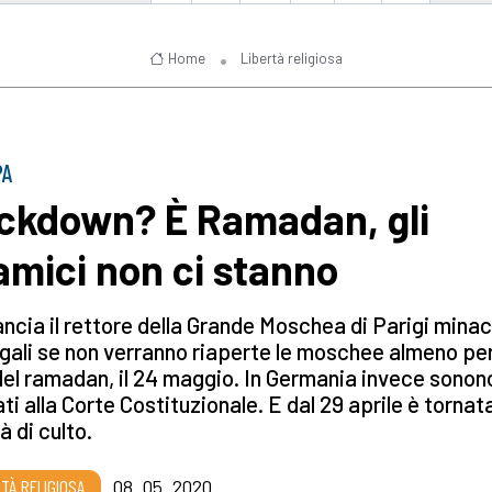
Home
Libertà religiosa
PA
ckdown? È Ramadan, gli
lamici non ci stanno
ancia il rettore della Grande Moschea di Parigi minac
egali se non verranno riaperte le moschee almeno per
del ramadan, il 24 maggio. In Germania invece sonon
ati alla Corte Costituzionale. E dal 29 aprile è tornata
à di culto.
RTÀ RELIGIOSA
08_05_2020