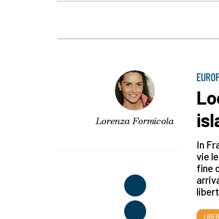
EURO
Lo
is
Lorenza Formicola
In Fr
vie l
fine 
arriv
libert
LIBE