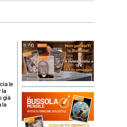
cia le
 la
o già
 la