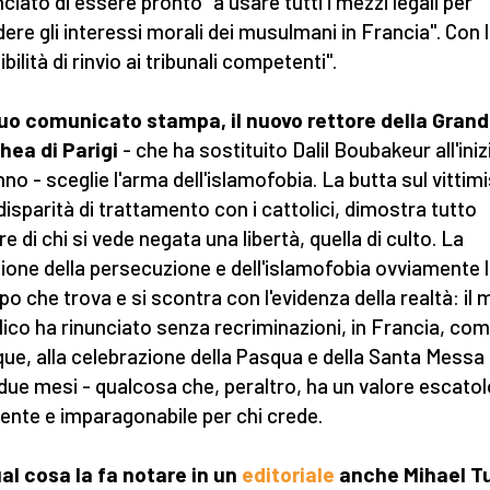
ciato di essere pronto "a usare tutti i mezzi legali per
dere gli interessi morali dei musulmani in Francia". Con 
bilità di rinvio ai tribunali competenti".
uo comunicato stampa, il nuovo rettore della Gran
ea di Parigi
- che ha sostituito Dalil Boubakeur all'iniz
anno - sceglie l'arma dell'islamofobia. La butta sul vitti
 disparità di trattamento con i cattolici, dimostra tutto
re di chi si vede negata una libertà, quella di culto. La
ione della persecuzione e dell'islamofobia ovviamente 
mpo che trova e si scontra con l'evidenza della realtà: il
lico ha rinunciato senza recriminazioni, in Francia, co
ue, alla celebrazione della Pasqua e della Santa Messa
 due mesi - qualcosa che, peraltro, ha un valore escato
rente e imparagonabile per chi crede.
al cosa la fa notare in un
editoriale
anche Mihael T