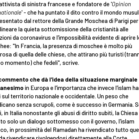
attivista di sinistra francese e fondatore de '
Opinion
nationale
' - che ha puntato il dito contro il mondo mus
esentato dal rettore della Grande Moschea di Parigi per
lineare la quieta sottomissione della cristianità alle
zioni da coronavirus e l'impossibilità evidente di aprire l
ee: "In Francia, la presenza di moschee è molto più
osa di quella delle chiese, che attirano più turisti (tran
o momento) che fedeli", scrive.
commento che dà l'idea della situazione marginale 
tianesimo
in Europa e l'importanza che invece l'islam ha
 sul territorio nazionale e occidentale. Un peso che
dicano senza scrupoli, come è successo in Germania. S
i, in Italia nonostante gli abusi di diritto subiti, la Chiesa
to solo un dialogo sottomesso con il governo, l'islam
co, in prossimità del Ramadan ha rivendicato tutto que
 da rivendicare rivolgendosi direttamente alla Corte