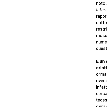
noto 
Inter
rappr
sotto
restri
mosch
numer
quest
È un 
cris
ormai
riven
infatt
cerca
tedes
c'era