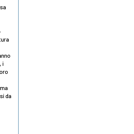
asa
o
tura
hanno
 i
loro
rima
si da