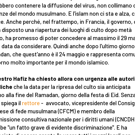
bbero contenere la diffusione del virus, non collimano 
nze del mondo musulmano. E l'islam non ci sta e alza, c
ce. Anche perché, nel frattempo, in Francia, il governo,
 disposto una riapertura dei luoghi di culto dopo metà
o, ha promesso di poter concedere al massimo il 29 m
data da considerare. Quindi anche dopo l'ultimo giorno
an, che quest'anno è il 24 maggio e rappresenta com
orno molto importante per il mondo islamico.
estro Hafiz ha chiesto allora con urgenza alle autor
liche
che la data per la ripresa del culto sia anticipata
o alla fine del Ramadan, giorno della festa di Eid. Senza
 spiega il
rettore
- avvocato, vicepresidente del Consig
ese di fede musulmana (CFCM) e membro della
ssione consultiva nazionale per i diritti umani (CNCDH
be "un fatto grave di evidente discriminazione". E ha