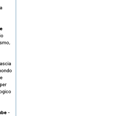
la
de
io
mismo,
lascia
 mondo
me
 per
logico
ube
-