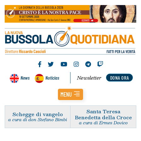
Newsletter
News
Noticias
DONA ORA
MENU
Santa Teresa
Schegge di vangelo
Benedetta della Croce
a cura di don Stefano Bimbi
a cura di Ermes Dovico