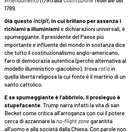
emendamento
(1791) alla
Costituzione
federale del
1789.
Già questo
incipit
, in cui brillano per assenza i
richiami a illuminismi
e dichiarazioni universali, è
spumeggiante. Il presidente del Paese più
importante e influente del mondo in sostanza dice
che tutto il costituzionalismo anglo-americano,
faro di democrazia autentica (perché alternativa al
modello illuministico-giacobino), trova
ratio
in
quella libertà religiosa la cui fonte è il martirio di un
santo cattolico.
E se spumeggiante è l’abbrivio, il prosieguo è
stupefacente
. Trump narra infatti la vita di san
Becket come critica all’arroganza con cui il potere
cerca di azzannare la
no-flight zone
garantita
all’uomo e alla società dalla Chiesa. Con parole non