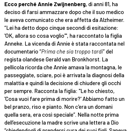
Ecco perché Annie Zwijnenberg
, di anni 81, ha
deciso di farsi ammazzare dopo che il suo medico
le aveva comunicato che era affetta da Alzheimer.
“Lei ha detto dopo cinque secondi di esitazione:
'OK, allora so cosa voglio'", ha raccontato la figlia
Anneke. La vicenda di Annie è stata raccontata nel
documentario “
Prima che sia troppo tardi
” del
regista olandese Gerald van Bronkhorst. La
pellicola ricorda che Annie amava la montagna, le
passeggiate, sciare, poi è arrivata la diagnosi della
malattia e quindi la decisione di chiudere gli occhi
per sempre. Racconta la figlia: "Le ho chiesto,
'Cosa vuoi fare prima di morire?' Abbiamo fatto un
bel pranzo, riso e pianto. Non c'era un domani
quella sera, era così speciale”. Nella notte prima
dell’esecuzione la madre scrive una lettera a Dio
“chiedendogli di prendersi cura dei suoi figli. Sapeva