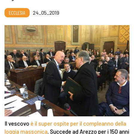
ECCLESIA
24_05_2019
Il vescovo
è il super ospite per il compleanno della
loggia massonica
. Succede ad Arezzo per i 150 anni