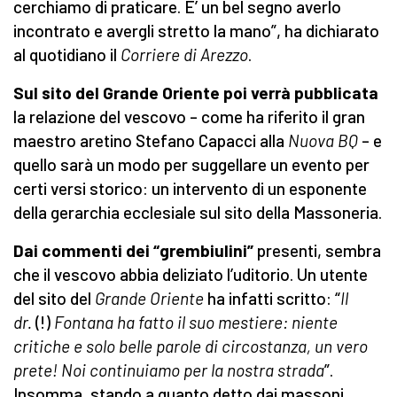
cerchiamo di praticare. E’ un bel segno averlo
incontrato e avergli stretto la mano”, ha dichiarato
al quotidiano il
Corriere di Arezzo
.
Sul sito del Grande Oriente poi verrà pubblicata
la relazione del vescovo – come ha riferito il gran
maestro aretino Stefano Capacci alla
Nuova BQ
– e
quello sarà un modo per suggellare un evento per
certi versi storico: un intervento di un esponente
della gerarchia ecclesiale sul sito della Massoneria.
Dai commenti dei “grembiulini”
presenti, sembra
che il vescovo abbia deliziato l’uditorio. Un utente
del sito del
Grande Oriente
ha infatti scritto: “
Il
dr.
(!)
Fontana ha fatto il suo mestiere: niente
critiche e solo belle parole di circostanza, un vero
prete! Noi continuiamo per la nostra strada
”.
Insomma, stando a quanto detto dai massoni