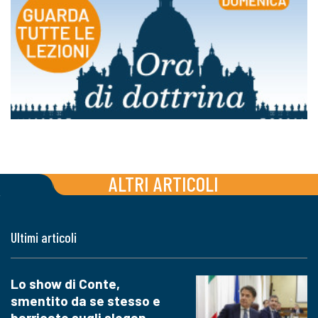
ALTRI ARTICOLI
Ultimi articoli
Lo show di Conte,
smentito da se stesso e
barricato sugli slogan