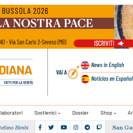
News
in English
VAI A
Noticias
en Español
llaboratori
Sostienici
Dossier
Shop
Ar
San Ga
tefano Bimbi