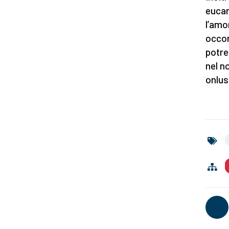
eucar
l’amo
occor
potre
nel no
onlus