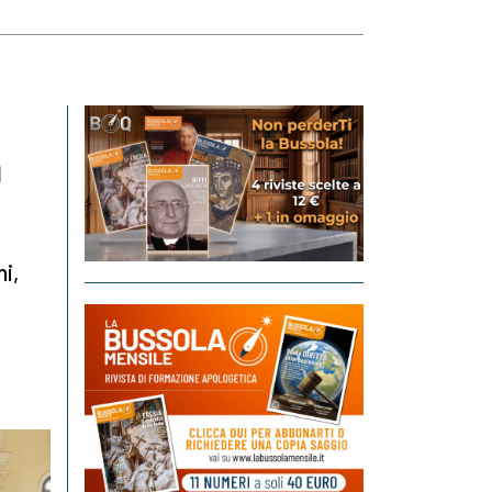
m
ni,