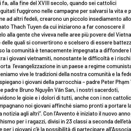
 fa, alla fine del XVIII secolo, quando sei cattolici
guitati fuggirono nelle campagne per salvarsi la vita e p
me ad altri fedeli, crearono un piccolo insediamento all
ato Thach Tuyen da cui iniziarono a far conoscere il
lo alla gente che viveva nelle aree più povere del Vietn
 delle quali si convertirono e scelsero di essere battez
o la comunità è tenacemente impegnata a diffondere 
ra i giovani vietnamiti, nonostante le difficoltà e i risch
rta l’evangelizzazione in un paese a regime comunista
eniamo vive le tradizioni della nostra comunità e la fede
 spiegano i giovani della parrocchia – padre Peter Phạm
e padre Bruno Nguyễn Văn San, i nostri sacerdoti,
idono le gioie e i dolori di tutti, anche con i non cattolic
pagnano noi giovani affinché siamo pronti a portare l
notizia agli altri”. Con l’Avvento è iniziato il nuovo anno
ismo per i ragazzi, divisi in 23 classi a seconda dell’età
e per i giovani c’è la possibilità di partecipare all’Assoc