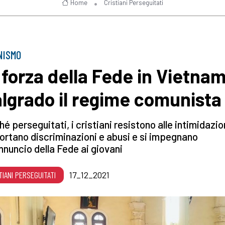
Home
Cristiani Perseguitati
NISMO
 forza della Fede in Vietna
lgrado il regime comunista
é perseguitati, i cristiani resistono alle intimidazio
rtano discriminazioni e abusi e si impegnano
annuncio della Fede ai giovani
TIANI PERSEGUITATI
17_12_2021