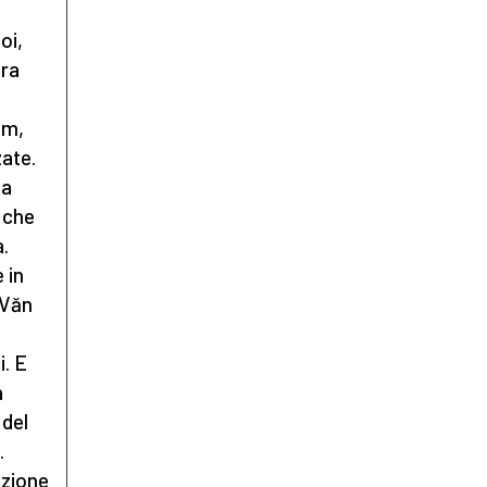
oi,
ora
am,
zate.
la
i che
.
 in
 Văn
i. E
a
 del
.
iazione