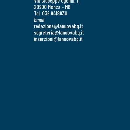
Via Giuseppe Ugolini, 11
20900 Monza - MB
Tel. 039 9418930
Email
redazione@lanuovabq.it
segreteria@lanuovabq.it
inserzioni@lanuovabq.it