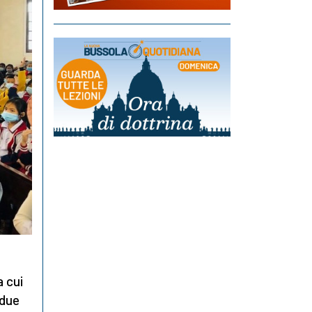
a cui
 due