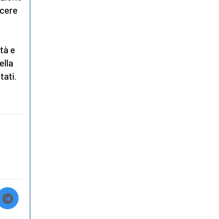
scere
tà e
ella
tati.