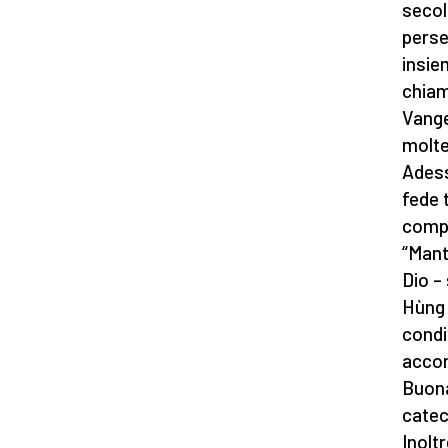
secoli
perse
insie
chiam
Vange
molte
Adess
fede t
compo
“Mant
Dio –
Hùng 
condiv
accom
Buona 
catech
Inoltr