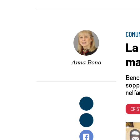
COMU
La
ma
Anna Bono
Bench
soppo
nell’
CRIS