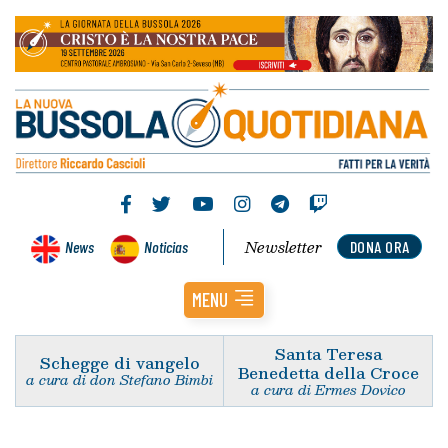
Newsletter
News
Noticias
DONA ORA
MENU
Santa Teresa
Schegge di vangelo
Benedetta della Croce
a cura di don Stefano Bimbi
a cura di Ermes Dovico