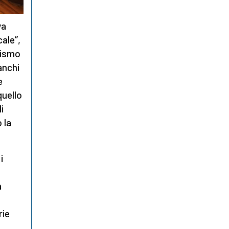
va
ale’’,
itismo
anchi
e
quello
i
 la
i
a
rie