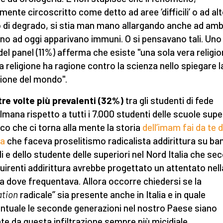
lmente circoscritto come detto ad aree ‘difficili’ o ad al
 di degrado, si stia man mano allargando anche ad amb
ino ad oggi apparivano immuni. O si pensavano tali. Uno
 del panel (11%) afferma che esiste "una sola vera religio
la religione ha ragione contro la scienza nello spiegare l
ione del mondo".
tre volte più prevalenti (32%)
tra gli studenti di fede
mana rispetto a tutti i 7.000 studenti delle scuole super
co che ci torna alla mente la storia
dell’imam fai da te d
ia
che faceva proselitismo radicalista addirittura su ba
li e dello studente delle superiori nel Nord Italia che s
nquirenti addirittura avrebbe progettato un attentato nell
a dove frequentava. Allora occorre chiedersi se la
ation
radicale’’ sia presente anche in Italia e in quale
ntuale le seconde generazioni nel nostro Paese siano
te da questa infiltrazione sempre più micidiale.