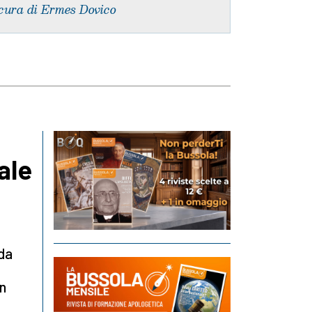
cura di Ermes Dovico
ale
 da
Un