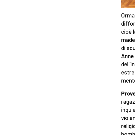
Ormai 
diffo
cioè 
made 
di sc
Anne 
dell’i
estre
mente
Prove
ragaz
inqui
viole
relig
bombe