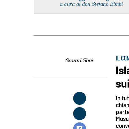
a cura di don Stefano Bimbi
IL CO
Souad Sbai
Is
su
In tu
chiam
parte
Musul
conve