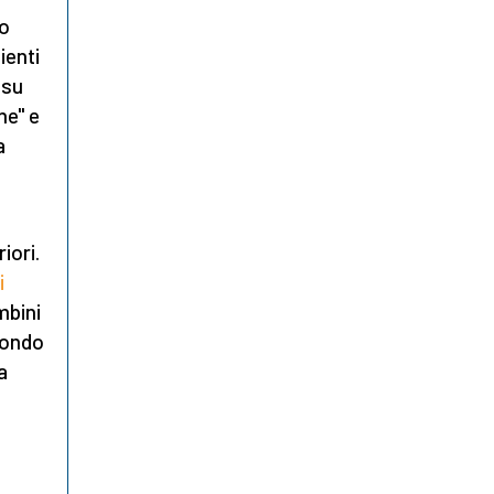
to
ienti
 su
ne" e
a
iori.
i
mbini
econdo
a