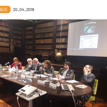
ALITÀ
20_04_2018