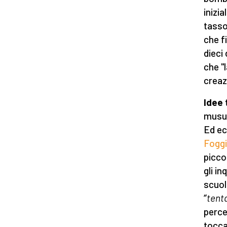
inizia
tasso
che f
dieci
che "
creaz
Idee 
musul
Ed ec
Fogg
picco
gli i
scuol
‘’
tent
perce
tocca