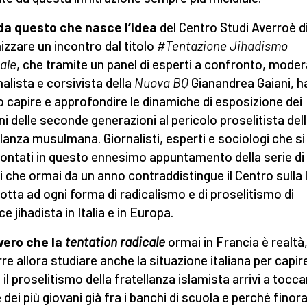
da questo che nasce l’idea
del Centro Studi Averroè d
izzare un incontro dal titolo
#Tentazione Jihadismo
ale
, che tramite un panel di esperti a confronto, moder
nalista e corsivista della
Nuova BQ
Gianandrea Gaiani, h
o capire e approfondire le dinamiche di esposizione dei
ni delle seconde generazioni al pericolo proselitista del
llanza musulmana. Giornalisti, esperti e sociologi che s
ontati in questo ennesimo appuntamento della serie di
i che ormai da un anno contraddistingue il Centro sulla 
 lotta ad ogni forma di radicalismo e di proselitismo di
e jihadista in Italia e in Europa.
vero che la
tentation radicale
ormai in Francia è realtà
re allora studiare anche la situazione italiana per capir
il proselitismo della fratellanza islamista arrivi a tocca
 dei più giovani già fra i banchi di scuola e perché finor