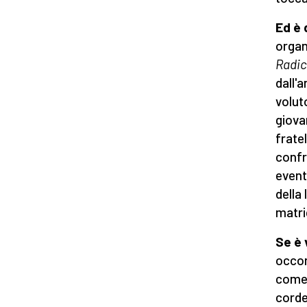
Ed è 
organ
Radic
dall'a
volut
giova
frate
confr
event
della
matric
Se è 
occor
come 
corde