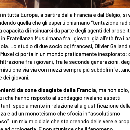
in tutta Europa, a partire dalla Francia e dal Belgio, si 
ndendo quella che gli esperti chiamano ‘’tentazione radic
la capacità di insinuarsi da parte degli agenti del prosel
in Fratellanza Musulmana fra i giovani già all’età fra i b
uola. Lo studio di due sociologi francesi, Olivier Galland 
Muxel ci porta in un mondo praticamente inesplorato: 
nfiltrazione fra i giovani, fra le seconde generazioni, degl
misti che via via con mezzi sempre più subdoli infettano
 dei giovani.
nienti da zone disagiate della Francia
, ma non solo, 
zi che hanno risposto al sondaggio rivelano aspetti
etanti specialmente in relazione alla giustificazione dell
nza e ad un monoteismo che sfocia in ‘’assolutismo
ioso’’: un mix micidiale che sta creando delle vere e prop
 ad orologeria. E non stupisce che il fenomeno,