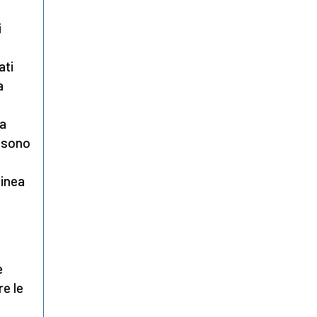
i
ati
a
la
i sono
linea
,
e
re le
a