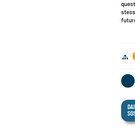
quest
stess
futur