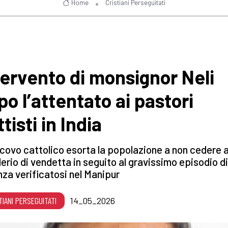
Home
Cristiani Perseguitati
tervento di monsignor Neli
po l’attentato ai pastori
tisti in India
scovo cattolico esorta la popolazione a non cedere a
erio di vendetta in seguito al gravissimo episodio di
nza verificatosi nel Manipur
TIANI PERSEGUITATI
14_05_2026