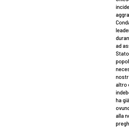
incid
aggra
Cond
leade
durant
ad as
Stato
popol
neces
nostr
altro
indeb
ha gi
ovunq
alla 
preghi