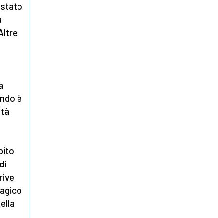
 stato
a
Altre
a
a
ando è
ità
bito
di
rive
ragico
ella