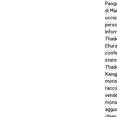
Paogo
di Man
uccis
perso
infor
Thado
Chura
confe
stato
Thado
Kangp
monsi
racco
vende
monsi
aggua
chies