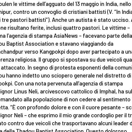
ulen le vittime dell’agguato del 13 maggio in India, nello
ipur, contro un convoglio di cristiani battisti (V. “In Indi
i tre pastori battisti”). Anche un autista è stato ucciso. 
ne risultano ferite, inclusi quattro pastori. Le vittime –
ma l’agenzia di stampa AsiaNews – facevano parte dell
u Baptist Association e stavano viaggiando da
chandpur verso Kangpokpi dopo aver partecipato a un
renza religiosa. Il gruppo si spostava su due veicoli qu
 attaccato. In segno di protesta esponenti della comun
u hanno indetto uno sciopero generale nel distretto di
okpi. Con una nota pervenuta all’agenzia di stampa
gnor Linus Neli, arcivescovo cattolico di Imphal, ha su
mandato alla popolazione di non cedere al sentimento 
tta. “È con profondo dolore e con il cuore pesante – sc
gnor Neli – che esprimo il mio grande cordoglio per il t
to contro due veicoli che trasportavano alcuni leader d
a della Thadou Baptist Association. Questo doloroso