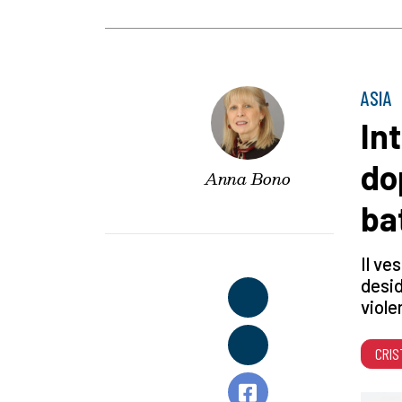
ASIA
In
do
Anna Bono
bat
Il ve
desid
viole
CRIS