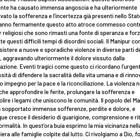
ente ha causato immensa angoscia e ha ulteriormente
vato la sofferenza e l’incertezza già presenti nello Stat
anno fermamente questo atto atroce commesso cont
r religiosi che sono rimasti una fonte di speranza e for
e questi difficili tempi di disordini sociali. Il Manipur c
sistere a nuove e sporadiche violenze in diverse parti d
, aggravando ulteriormente il dolore vissuto dalla
azione. Eventi tragici come questo ci ricordano l’urgen
sità di difendere la sacralità della vita umana e di rinnov
o impegno per la pace e la riconciliazione. La violenza 
 che approfondire le ferite, prolungare la sofferenza e
olire i legami che uniscono le comunità. Il popolo del M
à sopportato immense sofferenze, perdite e dolore, e
ue cresce il desiderio di guarigione, comprensione e ri
normalità. In quest’ora buia esprimo la mia vicinanza nell
era alle famiglie colpite dal lutto. Ci rivolgiamo a Dio, f