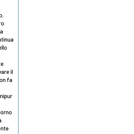
o.
ro
za
ontinua
ello
te
are il
non fa
anipur
torno
a
onte