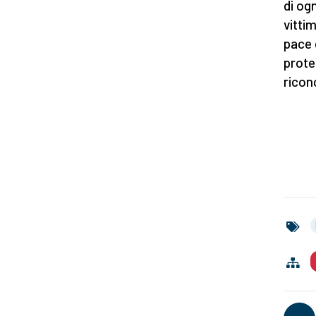
di og
vitti
pace 
prote
ricon