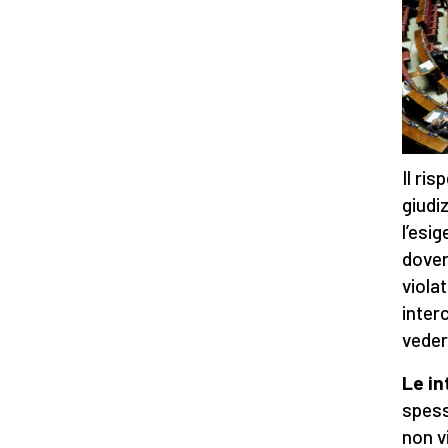
Il ri
giudi
l’esig
dover
viola
inter
veder
Le in
spess
non v