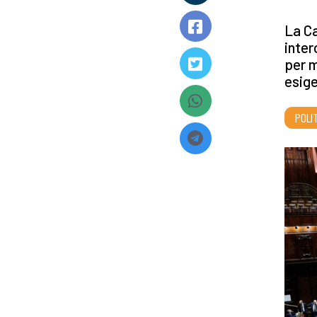
La Ca
inter
per m
esige
POLI