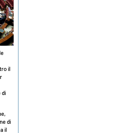
de
ro il
r
 di
ne,
ne di
 il