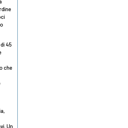
a
rdine
oci
 o
 di 45
e
do che
e
ia,
vi. Un