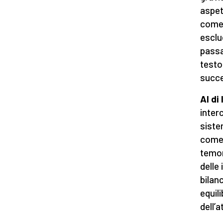
aspet
come 
esclud
passa
testo
succe
Al di
inter
sistem
come 
temon
delle 
bilan
equil
dell’