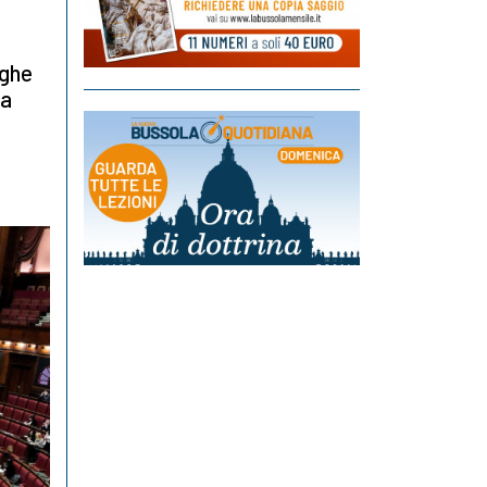
oghe
ra