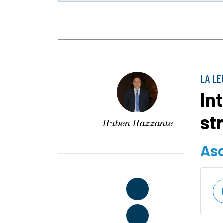
LA LE
In
st
Ruben Razzante
Asc