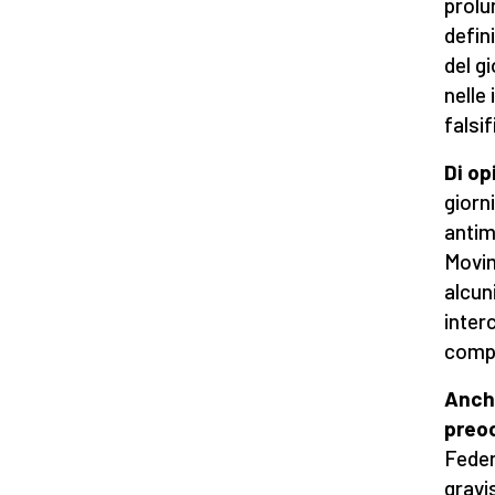
prolu
defin
del g
nelle 
falsif
Di op
giorn
antim
Movim
alcun
inter
compr
Anche
preo
Feder
gravi