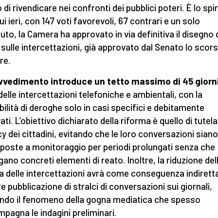
o di rivendicare nei confronti dei pubblici poteri. È lo spir
i ieri, con 147 voti favorevoli, 67 contrari e un solo
uto, la Camera ha approvato in via definitiva il disegno 
 sulle intercettazioni, già approvato dal Senato lo scor
re.
ovvedimento introduce un tetto massimo di 45 giorn
 delle intercettazioni telefoniche e ambientali, con la
bilità di deroghe solo in casi specifici e debitamente
ti. L’obiettivo dichiarato della riforma è quello di tutela
cy dei cittadini, evitando che le loro conversazioni siano
poste a monitoraggio per periodi prolungati senza che
ano concreti elementi di reato. Inoltre, la riduzione del
a delle intercettazioni avrà come conseguenza indirett
e pubblicazione di stralci di conversazioni sui giornali,
ando il fenomeno della gogna mediatica che spesso
pagna le indagini preliminari.