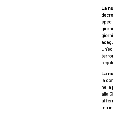
La n
decre
speci
giorni
giorn
adegu
Un’ec
terro
regole
La no
la con
nella
alla 
affer
ma in