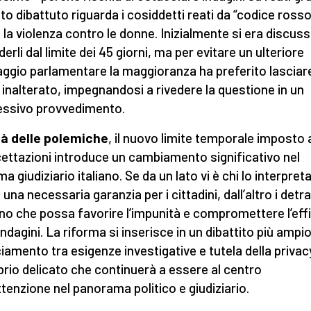
to dibattuto riguarda i cosiddetti reati da “codice rosso
la violenza contro le donne. Inizialmente si era discuss
erli dal limite dei 45 giorni, ma per evitare un ulteriore
ggio parlamentare la maggioranza ha preferito lasciare
 inalterato, impegnandosi a rivedere la questione in un
ssivo provvedimento.
 là delle polemiche
, il nuovo limite temporale imposto a
cettazioni introduce un cambiamento significativo nel
a giudiziario italiano. Se da un lato vi è chi lo interpret
una necessaria garanzia per i cittadini, dall’altro i detra
o che possa favorire l’impunità e compromettere l’eff
indagini. La riforma si inserisce in un dibattito più ampio
ciamento tra esigenze investigative e tutela della privac
ibrio delicato che continuerà a essere al centro
attenzione nel panorama politico e giudiziario.