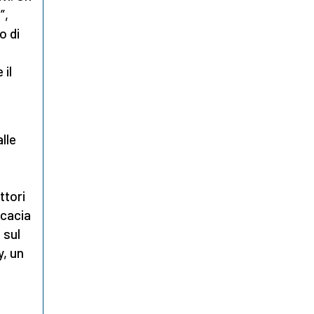
”,
o di
 il
lle
a
ttori
icacia
 sul
y, un