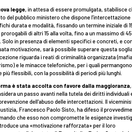
uova legge
, in attesa di essere promulgata,
stabilisce c
to del pubblico ministero che dispone l’intercettazione
fichi durata e modalità, fissando un termine iniziale di 1
 prorogabili di altri 15 alla volta, fino a un massimo di 45
i. Solo in presenza di elementi specifici e concreti, e co
ata motivazione, sarà possibile superare questa soglia
cezione riguarda i reati di criminalità organizzata (mafia
rismo) e le minacce telefoniche, per i quali permangono
 più flessibili, con la possibilità di periodi più lunghi.
rma è stata accolta con favore dalla maggioranza
sidera un passo avanti nella tutela dei diritti individuali 
 prevenzione dell'abuso delle intercettazioni. Il viceminis
Giustizia, Francesco Paolo Sisto, ha difeso il provvedim
mando che esso non compromette le esigenze investig
troduce una «motivazione rafforzata» per il loro