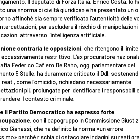
ngamento. Il deputato di Forza Italia, Enrico Costa, lo h
ito una «norma di civiltà giuridica» e ha presentato un o
iorno affinché sia sempre verificata l’autenticità delle v
intercettazioni, per escludere il rischio di manipolazioni
icazioni attraverso l’intelligenza artificiale.
inione contraria le opposizioni
, che ritengono il limite
i eccessivamente restrittivo. L’ex procuratore nazional
afia Federico Cafiero De Raho, oggi parlamentare del
ento 5 Stelle, ha duramente criticato il Ddl, sostenen
i reati, come l’omicidio, richiedano necessariamente
cettazioni più prolungate per identificare i responsabili 
endere il contesto criminale.
 il Partito Democratico ha espresso forte
ccupazione
, con il capogruppo in Commissione Giustiz
ico Gianassi, che ha definito la norma «un errore
ssimo» perché rischia di ostacolare indagini su reati gra