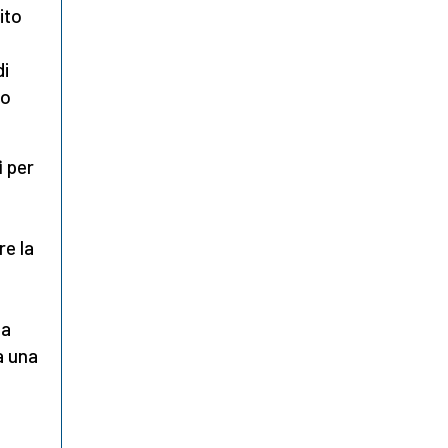
ito
di
so
i
per
re la
la
a una