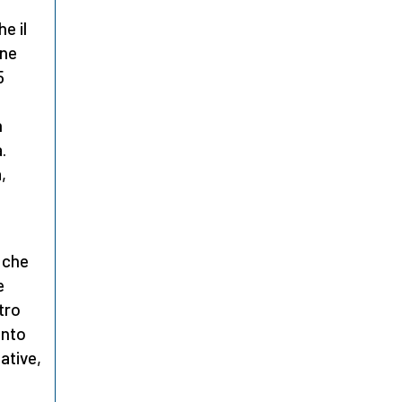
he il
 ne
5
n
.
,
, che
e
tro
ento
ative,