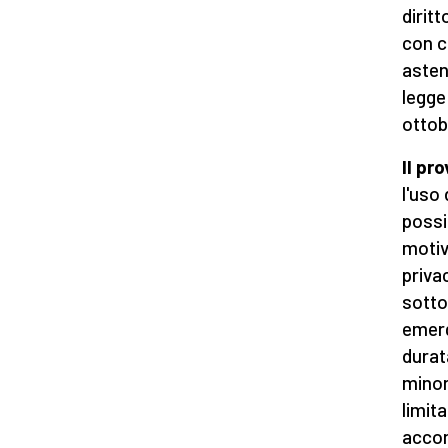
diritt
con cu
asten
legge
ottob
Il pr
l'uso
possi
motiva
priva
sotto
emerg
durat
minor
limit
accom