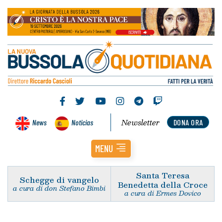
Newsletter
News
Noticias
DONA ORA
MENU
Santa Teresa
Schegge di vangelo
Benedetta della Croce
a cura di don Stefano Bimbi
a cura di Ermes Dovico