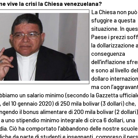
e vive la crisi la Chiesa venezuelana?
La Chiesa non può
sfuggire a questa
situazione. In que
Paese i prezzi sof
la dollarizzazione 
conseguenza
dell'inflazione sfr
e sono al livello del
dollaro internazion
ma con l’aggravan
bbiamo un salario minimo (secondo la Gazzetta ufficiale
 del 10 gennaio 2020) di 250 mila bolivar (3 dollari) che,
ngendo il bonus alimentare di 200 mila bolivar (2 dollari)
 a uno stipendio minimo integrale di circa 6 dollari, una
dia. Ciò ha comportato l’abbandono delle nostre scuole
liche da parte di studenti e insegnanti, compreso il per