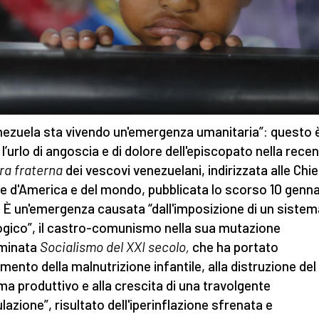
enezuela sta vivendo un'emergenza umanitaria”: questo 
 l’urlo di angoscia e di dolore dell'episcopato nella rece
ra fraterna
dei vescovi venezuelani, indirizzata alle Chi
le d'America e del mondo, pubblicata lo scorso 10 genn
 È un'emergenza causata “dall'imposizione di un sistem
ogico”, il castro-comunismo nella sua mutazione
minata
Socialismo del XXI secolo,
che ha portato
umento della malnutrizione infantile, alla distruzione del
ma produttivo e alla crescita di una travolgente
lazione”, risultato dell'iperinflazione sfrenata e