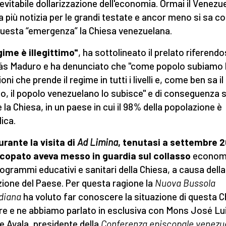
inevitabile dollarizzazione dell'economia. Ormai il Venezu
a più notizia per le grandi testate e ancor meno si sa 
questa “emergenza” la Chiesa venezuelana.
egime è illegittimo"
, ha sottolineato il prelato riferendo
ás Maduro e ha denunciato che "come popolo subiamo 
oni che prende il regime in tutti i livelli e, come ben sa il
, il popolo venezuelano lo subisce" e di conseguenza 
 la Chiesa, in un paese in cui il 98% della popolazione è
lica.
urante la visita di
Ad Limina
, tenutasi a settembre 2
scopato aveva messo in guardia sul collasso
econom
rogrammi educativi e sanitari della Chiesa, a causa della
zione del Paese. Per questa ragione la
Nuova
Bussola
diana
ha voluto far conoscere la situazione di questa C
re e ne abbiamo parlato in esclusiva con Mons José Lu
e Ayala, presidente della
Conferenza episcopale venezu