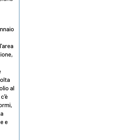
ennaio
l'area
zione,
e
olta
lio al
 c'è
ormi,
La
he e