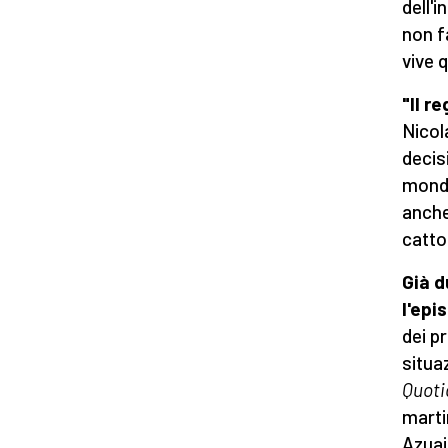
dell'
non f
vive 
"Il r
Nicol
decisi
mondo
anche
catto
Già d
l'epi
dei p
situa
Quoti
marti
Azuaj