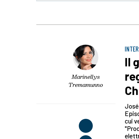
INTER
Il
re
Marinellys
Tremamunno
Ch
José 
Epis
cui v
"Prod
elett