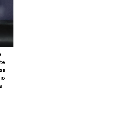
è
nte
ese
aio
a