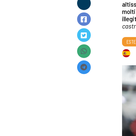
altis
molti
illeg
cast
ESTE