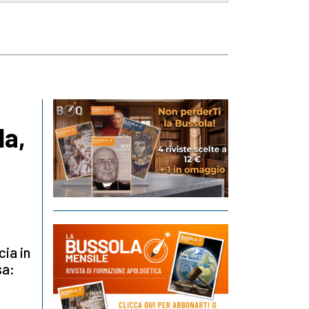
la,
cia in
sa: