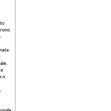
sto
frono
a
enata
ale,
te
 n.
,
sonale