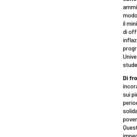
ammin
modo 
il mi
di off
infla
progr
Unive
stude
Di fr
incor
sui pi
perio
solid
pover
Quest
impeg