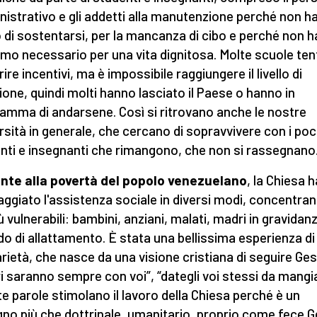
istrativo e gli addetti alla manutenzione perché non h
di sostentarsi, per la mancanza di cibo e perché non 
nimo necessario per una vita dignitosa. Molte scuole te
rire incentivi, ma è impossibile raggiungere il livello di
zione, quindi molti hanno lasciato il Paese o hanno in
amma di andarsene. Così si ritrovano anche le nostre
rsità in generale, che cercano di sopravvivere con i poc
nti e insegnanti che rimangono, che non si rassegnano
onte alla povertà del popolo venezuelano
, la Chiesa h
aggiato l'assistenza sociale in diversi modi, concentra
ù vulnerabili: bambini, anziani, malati, madri in gravidanz
do di allattamento. È stata una bellissima esperienza di
arietà, che nasce da una visione cristiana di seguire Gesù
i saranno sempre con voi”, “dategli voi stessi da mangia
e parole stimolano il lavoro della Chiesa perché è un
no più che dottrinale, umanitario, proprio come fece G