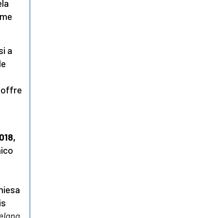
ela
come
si a
le
soffre
018,
ico
hiesa
is
elana