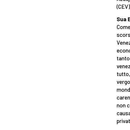
(CEV)
Sua E
Come 
scors
Venez
econo
tanto
venez
tutto
vergo
mondo
caren
non c
causa
priva