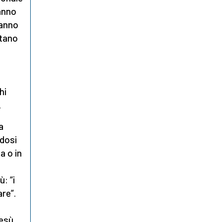
anno
hanno
ntano
hi
.
a
ndosi
a o in
: “i
re”.
esù.