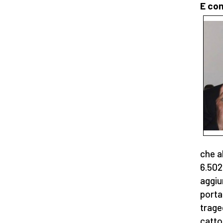
E com
che a
6.502,
aggiu
porta
trage
catto