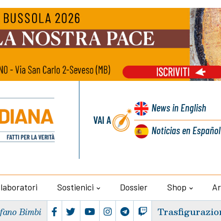
News
in English
VAI A
Noticias
en Español
llaboratori
Sostienici
Dossier
Shop
Ar
Trasfigurazio
efano Bimbi