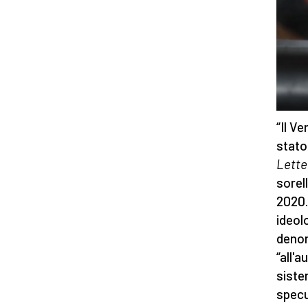
“Il V
stato
Lette
sorel
2020.
ideol
deno
“all'a
siste
specu