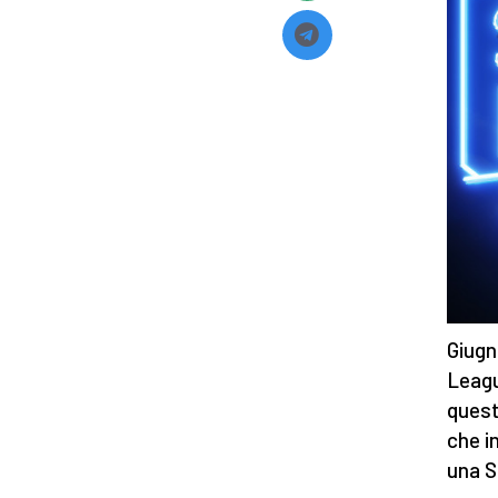
Giugn
Leagu
quest
che i
una S