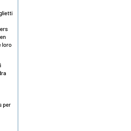
glietti
gers
len
e loro
ì
dra
s per