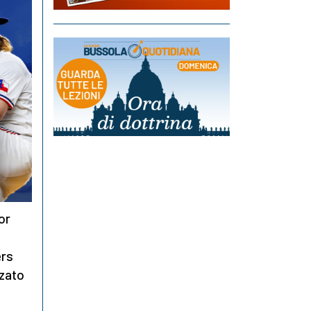
or
ers
zzato