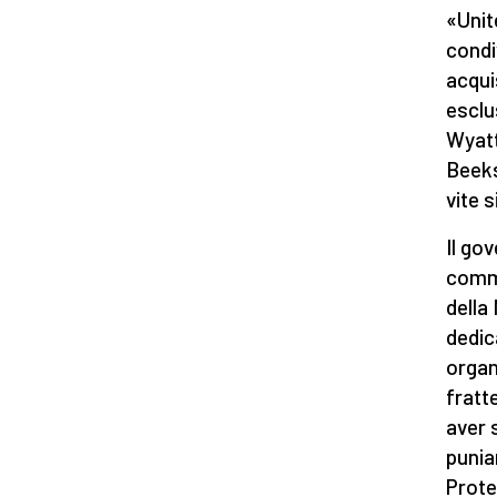
«Unit
condi
acqui
esclu
Wyatt
Beeks
vite 
Il go
comme
della
dedic
organ
fratt
aver s
punia
Prote