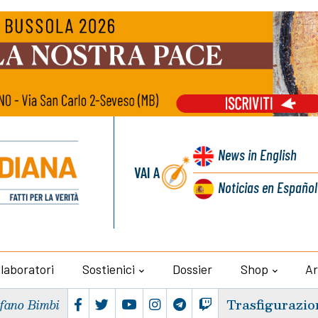
News
in English
VAI A
Noticias
en Español
llaboratori
Sostienici
Dossier
Shop
Ar
Trasfigurazio
efano Bimbi