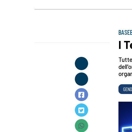
BASE
I 
Tutte
dell'
organ
GEND