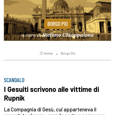
BORGO PIO
a cura di
Stefano Chiappalone
Home
Borgo Pio
SCANDALO
I Gesuiti scrivono alle vittime di
Rupnik
La Compagnia di Gesù, cui apparteneva il