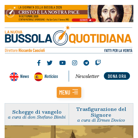
Newsletter
News
Noticias
DONA ORA
MENU
Trasfigurazione del
Schegge di vangelo
Signore
a cura di don Stefano Bimbi
a cura di Ermes Dovico