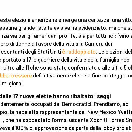
este elezioni americane emerge una certezza, una vitto
essuna grande rete televisiva ha evidenziato, ma che s
za sia per gli americani pro life, sia per tutti noi: (sino a
mero di donne a favore della vita alla Camera dei
esentanti degli Stati Uniti
è raddoppiato
. Le elezioni de
 portato a 17 le guerriere della vita e della famiglia neo
e, oltre alle 11 che sono state confermate e alle altre 5 
bbero essere
definitivamente elette a fine conteggio n
imi giorni.
delle 17 nuove elette hanno ribaltato i seggi
dentemente occupati dai Democratici.
Prendiamo, ad
io, la neoeletta rappresentante del New Mexico Yvett
ll, che ha spodestato l'ormai uscente Xochitl Torres Sm
veva il 100% di approvazione da parte della lobby pro a