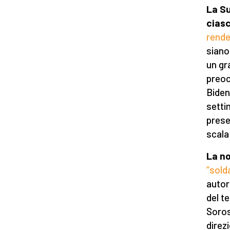
La Su
cias
rende
siano
un gr
preoc
Biden
setti
prese
scala
La no
“sold
autor
del t
Soros
direz