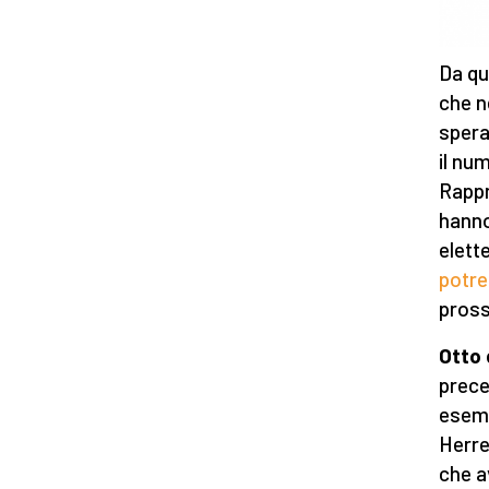
Da qu
che n
speran
il nu
Rappr
hanno
elett
potre
pross
Otto 
prece
esemp
Herre
che a