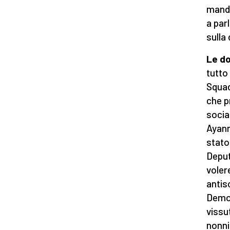
manda
a par
sulla
Le do
tutto
Squad
che p
socia
Ayann
stato
Deput
voler
antis
Democ
vissu
nonni