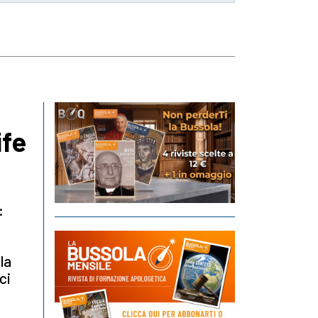
ife
:
la
ci