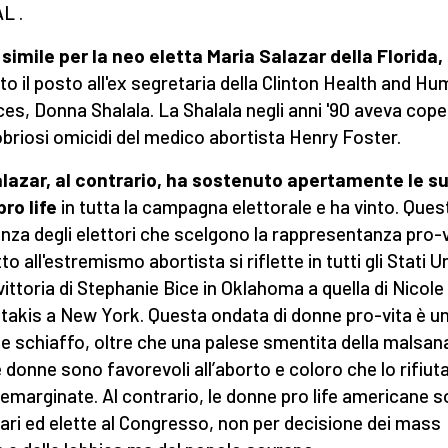
L .
simile per la neo eletta Maria Salazar della Florida,
lto il posto all'ex segretaria della Clinton Health and H
ces, Donna Shalala. La Shalala negli anni '90 aveva coper
briosi omicidi del medico abortista Henry Foster.
lazar, al contrario, ha sostenuto apertamente le s
pro life
in tutta la campagna elettorale e ha vinto. Ques
nza degli elettori che scelgono la rappresentanza pro-v
to all'estremismo abortista si riflette in tutti gli Stati Un
 vittoria di Stephanie Bice in Oklahoma a quella di Nicole
otakis a New York. Questa ondata di donne pro-vita è u
e schiaffo, oltre che una palese smentita della malsan
e donne sono favorevoli all’aborto e coloro che lo rifiut
emarginate. Al contrario, le donne pro life americane 
ari ed elette al Congresso, non per decisione dei mass