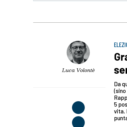
ELEZI
Gr
se
Luca Volontè
Da qu
(sino
Rappr
5 pos
vita.
punta