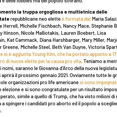
 e delle lobbies ma del popolo sovrano.
mento la truppa orgogliosa e multietnica delle
tate
repubblicane neo elette
è formata da
: Maria Salaz
e Herrell, Michelle Fischbach, Nancy Mace, Stephanie B
y Hinson, Nicole Malliotakis, Lauren Boebert, Lisa
in, Kat Cammack, Diana Harshbarger, Mary Miller, Marj
r Greene, Michelle Steel, Beth Van Duyne, Victoria Spar
e si è aggiunta Young Kim, che ha portato appunto a 17 
o di nuove elette per la causa pro vita
. Teniamo a men
i nomi, saranno le Giovanna d’Arco della nuova legislat
i aprirà il prossimo gennaio 2021. Ovviamente tutte le g
cole organizzazioni pro life americane
si sono impegnat
ro elezione e si sono congratulate per un risultato impos
sperato, simile a quello di Trump, che ha visto milioni d
 a spingere i candidati pro aborto ed il popolo a sceglie
.