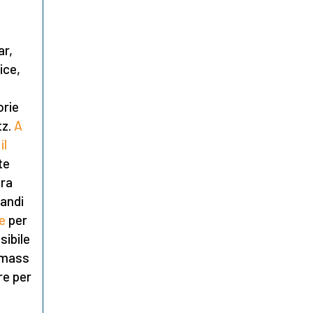
ar,
ice,
orie
tz.
A
il
te
ura
randi
e
per
sibile
i mass
re per