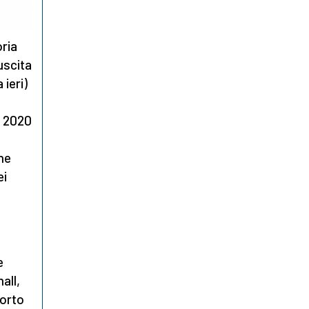
ria
uscita
 ieri)
l 2020
che
ei
e
all,
borto