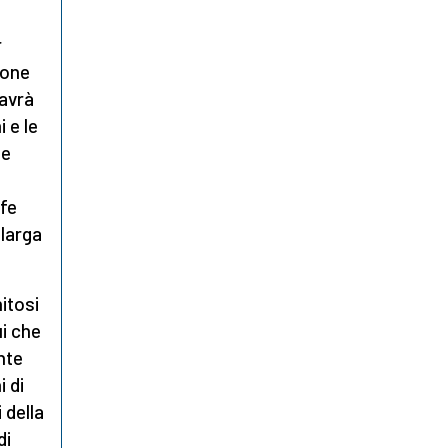
r
ione
 avrà
 e le
ne
ife
larga
itosi
ui che
nte
i di
 della
di