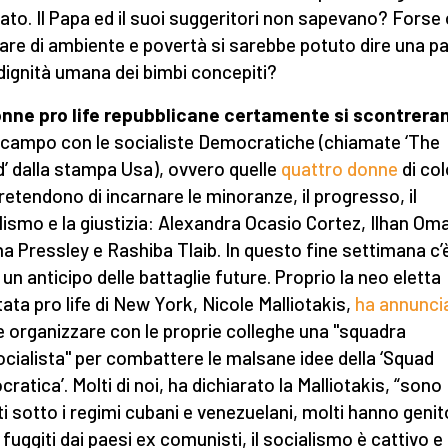
to. Il Papa ed il suoi suggeritori non sapevano? Forse 
lare di ambiente e povertà si sarebbe potuto dire una p
 dignità umana dei bimbi concepiti?
nne pro life repubblicane certamente si scontrera
 campo con le socialiste Democratiche (chiamate ‘The
’ dalla stampa Usa), ovvero quelle
quattro donne
di col
retendono di incarnare le minoranze, il progresso, il
lismo e la giustizia: Alexandra Ocasio Cortez, Ilhan Oma
a Pressley e Rashiba Tlaib. In questo fine settimana c’è
 un anticipo delle battaglie future. Proprio la neo eletta
ata pro life di New York, Nicole Malliotakis,
ha annunci
e organizzare con le proprie colleghe una "squadra
ocialista" per combattere le malsane idee della ‘Squad
ratica’. Molti di noi, ha dichiarato la Malliotakis, “sono
ti sotto i regimi cubani e venezuelani, molti hanno genit
 fuggiti dai paesi ex comunisti, il socialismo è cattivo e