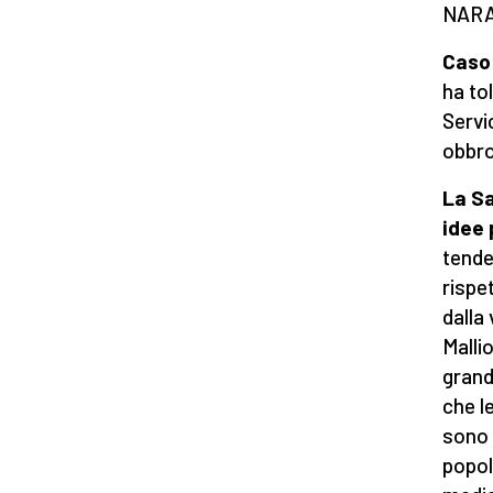
NARA
Caso 
ha to
Servi
obbro
La Sa
idee 
tende
rispet
dalla
Malli
grand
che l
sono 
popol