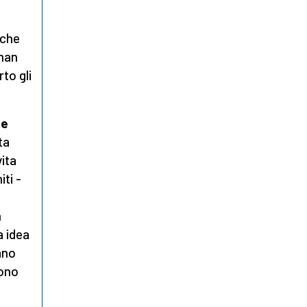
che
uman
to gli
ue
ta
ita
iti -
n
a idea
ano
sono