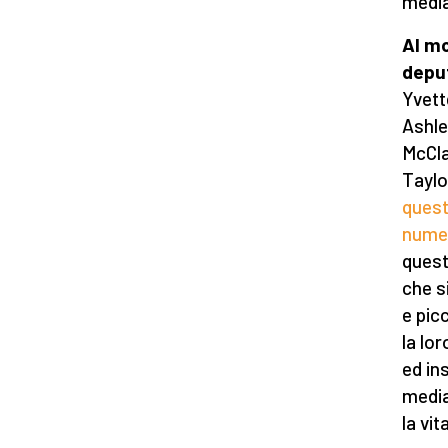
media
Al mo
depu
Yvett
Ashle
McCla
Taylo
quest
numer
quest
che s
e pic
la lo
ed in
media
la vita