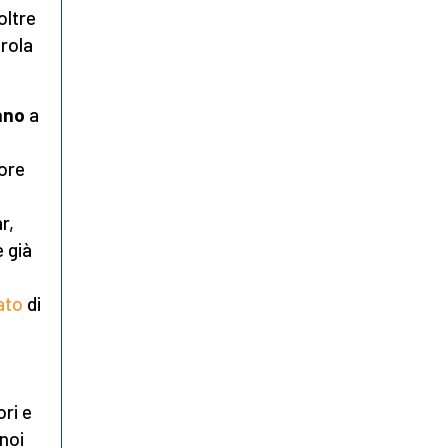
oltre
arola
nno
a
ore
r,
 già
ato
di
ori e
 noi