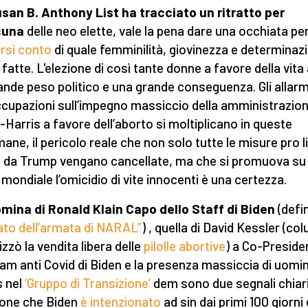
san B. Anthony List ha tracciato un ritratto per
cuna
delle neo elette, vale la pena dare una occhiata pe
rsi conto
di quale femminilità, giovinezza e determinaz
 fatte. L'elezione di così tante donne a favore della vita
ande peso politico e una grande conseguenza. Gli allarmi
cupazioni sull’impegno massiccio della amministrazio
-Harris a favore dell’aborto si moltiplicano in queste
mane, il pericolo reale che non solo tutte le misure pro l
 da Trump vengano cancellate, ma che si promuova su 
 mondiale l’omicidio di vite innocenti è una certezza.
mina di Ronald Klain Capo dello Staff di Biden
(defin
ato dell’armata di NARAL”
) , quella di David Kessler (col
izzò la vendita libera delle
pilolle abortive
) a Co-Preside
eam anti Covid di Biden e la presenza massiccia di uomin
 nel
‘Gruppo di Transizione’
dem sono due segnali chiari
ione che Biden
è intenzionato
ad sin dai primi 100 giorni 