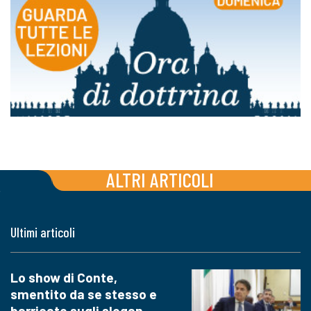
ALTRI ARTICOLI
Ultimi articoli
Lo show di Conte,
smentito da se stesso e
barricato sugli slogan