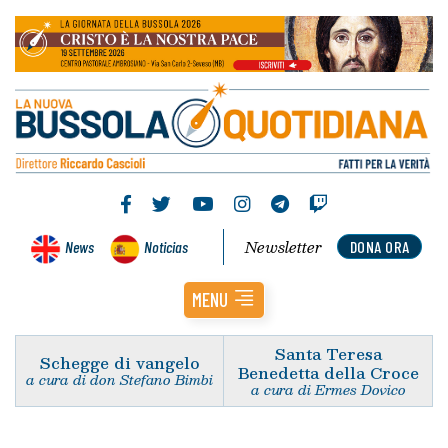
Newsletter
News
Noticias
DONA ORA
MENU
Santa Teresa
Schegge di vangelo
Benedetta della Croce
a cura di don Stefano Bimbi
a cura di Ermes Dovico