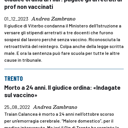
prof non vaccinati
Andrea Zambrano
01_12_2023
Il giudice di Viterbo condanna il Ministero dell'Istruzione a
versare gli stipendi arretrati a tre docenti che furono
sospesi dal lavoro perché senza vaccino. Riconosciuta la
retroattività del reintegro. Colpa anche della legge scritta
male. E ora la sentenza può fare scuola per tutte le altre
cause in tribunale.
TRENTO
Morto a 24 anni. Il giudice ordina: «Indagate
sul vaccino»
Andrea Zambrano
25_08_2022
Traian Calancea è morto a 24 anni nell'ottobre scorso
per un'emorragia cerebrale. “Malore domestico”, per il
medico intervenuto. Ma ieri il Gip di Trento ha respinto la