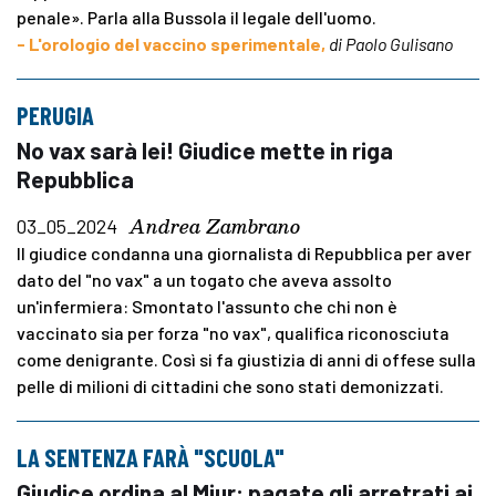
penale». Parla alla Bussola il legale dell'uomo.
- L'orologio del vaccino sperimentale,
di Paolo Gulisano
PERUGIA
No vax sarà lei! Giudice mette in riga
Repubblica
Andrea Zambrano
03_05_2024
Il giudice condanna una giornalista di Repubblica per aver
dato del "no vax" a un togato che aveva assolto
un'infermiera: Smontato l'assunto che chi non è
vaccinato sia per forza "no vax", qualifica riconosciuta
come denigrante. Così si fa giustizia di anni di offese sulla
pelle di milioni di cittadini che sono stati demonizzati.
LA SENTENZA FARÀ "SCUOLA"
Giudice ordina al Miur: pagate gli arretrati ai