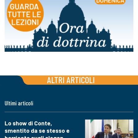
ALTRI ARTICOLI
Ultimi articoli
Lo show di Conte,
smentito da se stesso e
barricato sugli slogan