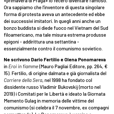
«primavera di Praga» lo fecero diventare famoso.
Ora sappiamo che l’inventore di questa singolare
forma di protesta aveva un antecedente ed ebbe
dei successivi imitatori. In quegli anni anche un
bonzo buddista si diede fuoco nel Vietnam del Sud
filoamericano, ma tale misura estrema produsse
epigoni - addirittura una settantina -
essenzialmente contro il comunismo sovietico.
Ne scrivono Dario Fertilio e Olena Ponomareva
in
Eroi in fiamme
(Mauro Pagliai Editore, pp. 264, €
15). Fertilio, di origine dalmata e già giornalista del
Corriere della Sera
, nel 1998 ha fondato col
dissidente russo Vladimir Bukovskij (morto nel
2019) i Comitati per le Libertà e ideato la Giornata
Memento Gulag in memoria delle vittime del
comunismo (si celebra il 7 novembre, ex compagni