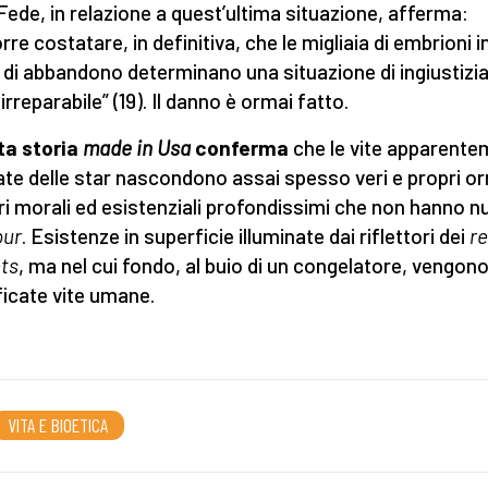
 Fede, in relazione a quest’ultima situazione, afferma:
re costatare, in definitiva, che le migliaia di embrioni i
 di abbandono determinano una situazione di ingiustizia
irreparabile” (19). Il danno è ormai fatto.
ta storia
made in Usa
conferma
che le vite apparent
ate delle star nascondono assai spesso veri e propri orr
ri morali ed esistenziali profondissimi che non hanno nul
our
. Esistenze in superficie illuminate dai riflettori dei
r
ts
, ma nel cui fondo, al buio di un congelatore, vengon
ficate vite umane.
VITA E BIOETICA