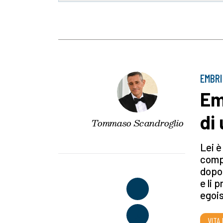
EMBRI
Em
di
Tommaso Scandroglio
Lei è
compa
dopo 
e li 
egois
VITA 