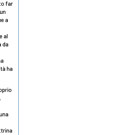
to far
 un
ue a
e al
a da
na
ltà ha
oprio
,
 una
trina