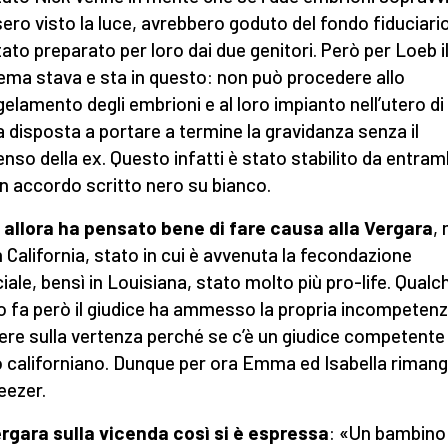
ero visto la luce, avrebbero goduto del fondo fiduciari
tato preparato per loro dai due genitori. Però per Loeb i
ema stava e sta in questo: non può procedere allo
elamento degli embrioni e al loro impianto nell’utero di
 disposta a portare a termine la gravidanza senza il
nso della ex. Questo infatti è stato stabilito da entram
n accordo scritto nero su bianco.
allora ha pensato bene di fare causa alla Vergara
,
n California, stato in cui è avvenuta la fecondazione
iciale, bensì in Louisiana, stato molto più pro-life. Qualc
o fa però il giudice ha ammesso la propria incompetenz
ere sulla vertenza perché se c’è un giudice competente
o californiano. Dunque per ora Emma ed Isabella riman
eezer.
rgara sulla vicenda così si è espressa
: «Un bambino