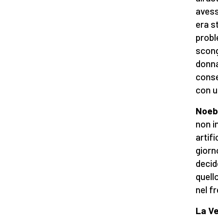
avess
era s
probl
scong
donna
conse
con u
Noeb 
non i
artif
giorn
decid
quell
nel fr
La Ve