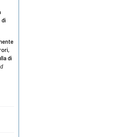
n
 di
emente
ori,
la di
ed
o