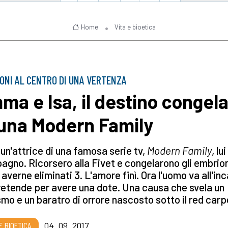
Home
Vita e bioetica
ONI AL CENTRO DI UNA VERTENZA
ma e Isa, il destino congel
 una Modern Family
 un'attrice di una famosa serie tv,
Modern Family
, lui
gno. Ricorsero alla Fivet e congelarono gli embrion
averne eliminati 3. L'amore finì. Ora l'uomo va all'in
pretende per avere una dote. Una causa che svela un
mo e un baratro di orrore nascosto sotto il red carp
E BIOETICA
04_09_2017