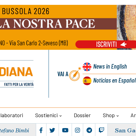
News
in English
VAI A
Noticias
en Español
llaboratori
Sostienici
Dossier
Shop
Ar
San Ga
tefano Bimbi