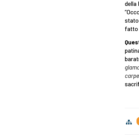
della
“Occor
stato
fatto 
Ques
patin
barat
glam
carpe
sacri