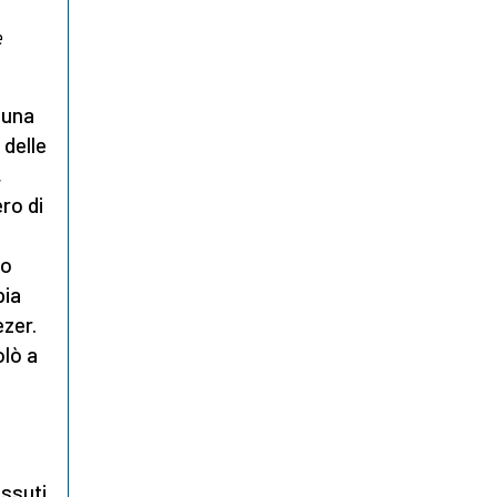
e
 una
 delle
,
ro di
ro
pia
ezer.
olò a
issuti