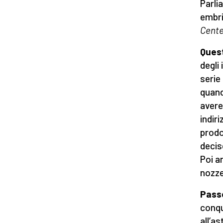
Parli
embri
Cente
Quest
degli 
serie
quand
avere 
indir
prodo
decis
Poi a
nozze
Passò
conqu
all’a