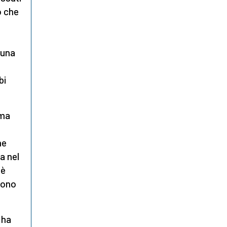
o che
l
 una
bi
 ma
he
a nel
 è
gono
 ha