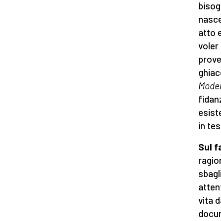
bisog
nasce
atto 
voler
prove
ghiac
Moder
fidanz
esist
in te
Sul f
ragio
sbagl
atten
vita 
docu