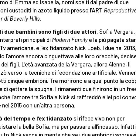
amo di Emma ed Isabella, nomi scelti dal padre di due
oni custoditi in azoto liquido presso l'ART
Reproductiv
r di Beverly Hills
.
i due bambini sono figli di due attori
, Sofia Vergara,
interpreti principali di
Modern Family
e la più pagata star
 Tv americane, e l’ex fidanzato Nick Loeb. I due nel 2013
o l’amore ancora cinguettava alle loro orecchie, decise
dei figli. L’età avanzata della Vergara, allora 41enne, li
izzò verso le tecniche di fecondazione artificiale. Venne
tti cinque embrioni. Tre morirono e a quel punto la cop
e di gettare la spugna. I rimanenti due finirono in un fre
nche l’amore tra Sofia e Nick si raffreddò e lei poi conv
 nel 2015 con un’altra persona.
 del tempo e l’ex fidanzato
si rifece vivo non per
istare la bella Sofia, ma per passare all’incasso. Infatti
stuto Nick venne in mente che se i due embrioni sopravv