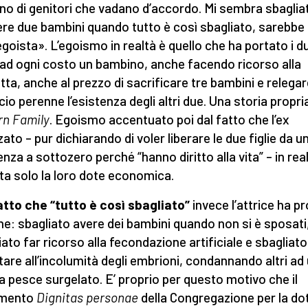
no di genitori che vadano d’accordo. Mi sembra sbaglia
re due bambini quando tutto è così sbagliato, sarebbe
egoista». L’egoismo in realtà è quello che ha portato i d
 ad ogni costo un bambino, anche facendo ricorso alla
tta, anche al prezzo di sacrificare tre bambini e relegar
cio perenne l’esistenza degli altri due. Una storia propri
n Family
. Egoismo accentuato poi dal fatto che l’ex
ato – pur dichiarando di voler liberare le due figlie da u
enza a sottozero perché “hanno diritto alla vita” – in rea
sta solo la loro dote economica.
atto che “tutto è così sbagliato”
invece l’attrice ha pr
ne: sbagliato avere dei bambini quando non si è sposati
iato far ricorso alla fecondazione artificiale e sbagliato
tare all’incolumità degli embrioni, condannando altri ad
da pesce surgelato. E’ proprio per questo motivo che il
mento
Dignitas personae
della Congregazione per la dot