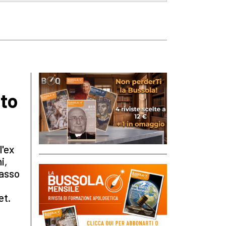
ato
 l'ex
i,
casso
et.