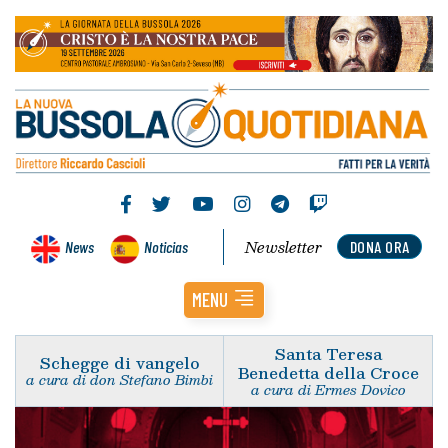
Newsletter
News
Noticias
DONA ORA
MENU
Santa Teresa
Schegge di vangelo
Benedetta della Croce
a cura di don Stefano Bimbi
a cura di Ermes Dovico