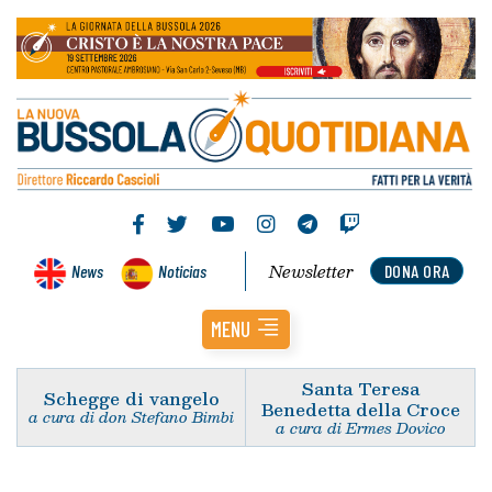
Newsletter
News
Noticias
DONA ORA
MENU
Santa Teresa
Schegge di vangelo
Benedetta della Croce
a cura di don Stefano Bimbi
a cura di Ermes Dovico