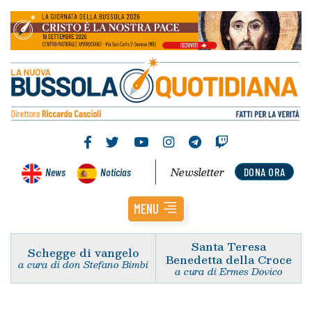
Newsletter
News
Noticias
DONA ORA
MENU
Santa Teresa
Schegge di vangelo
Benedetta della Croce
a cura di don Stefano Bimbi
a cura di Ermes Dovico